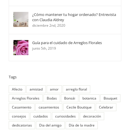
¿Cómo mantener tu hogar ordenado? Entrevista
con Claudia Aldrey
diciembre 2nd, 2020
Guía para el cuidado de Arreglos Florales
junio 5th, 2019
Tags
Afecto
amistad
amor
arreglo floral
Arreglos Florales
Bodas
Bonsái
botanica
Bouquet
Casamiento
casamientos
Cecile Boutique
Celebrar
consejos
cuidados
curiosidades
decoración
dedicatorias
Dia del amigo
Día de la madre