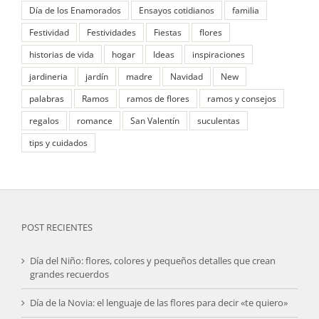
Día de los Enamorados
Ensayos cotidianos
familia
Festividad
Festividades
Fiestas
flores
historias de vida
hogar
Ideas
inspiraciones
jardineria
jardín
madre
Navidad
New
palabras
Ramos
ramos de flores
ramos y consejos
regalos
romance
San Valentín
suculentas
tips y cuidados
POST RECIENTES
Día del Niño: flores, colores y pequeños detalles que crean
grandes recuerdos
Día de la Novia: el lenguaje de las flores para decir «te quiero»