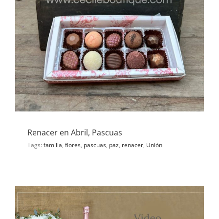
Renacer en Abril, Pascuas
Tags:
familia
,
flores
,
pascuas
,
paz
,
renacer
,
Unión