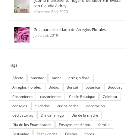
¿Cómo mantener tu hogar ordenado? Entrevista
con Claudia Aldrey
diciembre 2nd, 2020
Guía para el cuidado de Arreglos Florales
junio 5th, 2019
Tags
Afecto
amistad
amor
arreglo floral
Arreglos Florales
Bodas
Bonsái
botanica
Bouquet
Casamiento
casamientos
Cecile Boutique
Celebrar
consejos
cuidados
curiosidades
decoración
dedicatorias
Dia del amigo
Día de la madre
Día de los Enamorados
Ensayos cotidianos
familia
Festividad
Festividades
Fiestas
flores