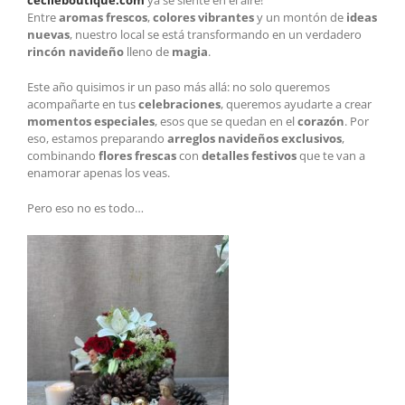
cecileboutique.com
ya se siente en el aire!
Entre
aromas frescos
,
colores vibrantes
y un montón de
ideas
nuevas
, nuestro local se está transformando en un verdadero
rincón navideño
lleno de
magia
.
Este año quisimos ir un paso más allá: no solo queremos
acompañarte en tus
celebraciones
, queremos ayudarte a crear
momentos especiales
, esos que se quedan en el
corazón
. Por
eso, estamos preparando
arreglos navideños exclusivos
,
combinando
flores frescas
con
detalles festivos
que te van a
enamorar apenas los veas.
Pero eso no es todo…