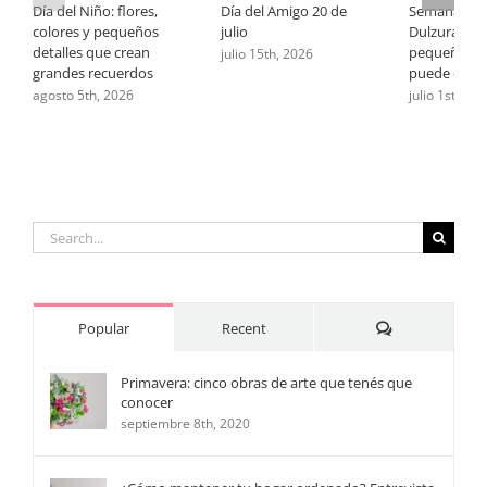
Día del Niño: flores,
Día del Amigo 20 de
Semana de 
colores y pequeños
julio
Dulzura: cu
detalles que crean
pequeño ge
julio 15th, 2026
grandes recuerdos
puede deci
agosto 5th, 2026
julio 1st, 202
Search
for:
Comments
Popular
Recent
Primavera: cinco obras de arte que tenés que
conocer
septiembre 8th, 2020