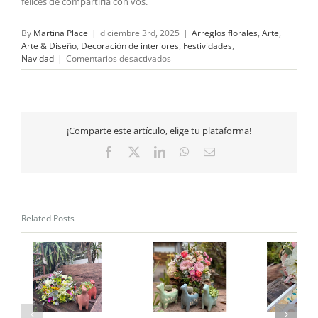
felices de compartirla con vos.
By
Martina Place
|
diciembre 3rd, 2025
|
Arreglos florales
,
Arte
,
Arte & Diseño
,
Decoración de interiores
,
Festividades
,
en
Navidad
|
Comentarios desactivados
¡La
Navidad
ya
florece
en
¡Comparte este artículo, elige tu plataforma!
cecileboutique.com!
Facebook
X
LinkedIn
WhatsApp
Email
Related Posts