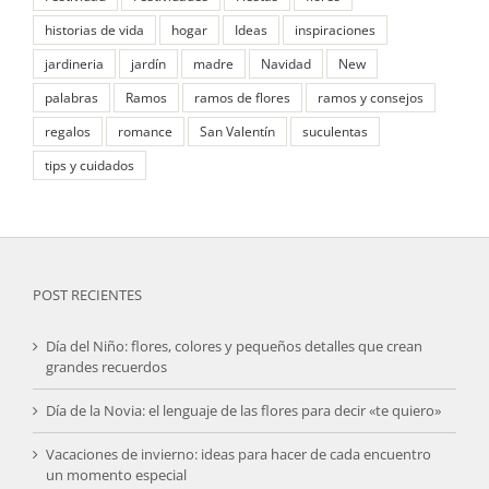
historias de vida
hogar
Ideas
inspiraciones
jardineria
jardín
madre
Navidad
New
palabras
Ramos
ramos de flores
ramos y consejos
regalos
romance
San Valentín
suculentas
tips y cuidados
POST RECIENTES
Día del Niño: flores, colores y pequeños detalles que crean
grandes recuerdos
Día de la Novia: el lenguaje de las flores para decir «te quiero»
Vacaciones de invierno: ideas para hacer de cada encuentro
un momento especial