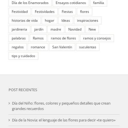
Día de los Enamorados
Ensayos cotidianos
familia
Festividad
Festividades
Fiestas
flores
historias de vida
hogar
Ideas
inspiraciones
jardineria
jardín
madre
Navidad
New
palabras
Ramos
ramos de flores
ramos y consejos
regalos
romance
San Valentín
suculentas
tips y cuidados
POST RECIENTES
Día del Niño: flores, colores y pequeños detalles que crean
grandes recuerdos
Día de la Novia: el lenguaje de las flores para decir «te quiero»