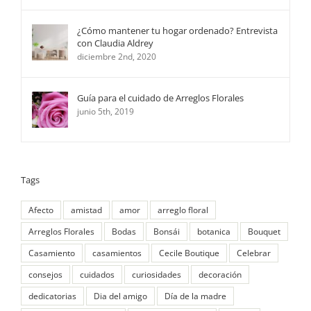
¿Cómo mantener tu hogar ordenado? Entrevista
con Claudia Aldrey
diciembre 2nd, 2020
Guía para el cuidado de Arreglos Florales
junio 5th, 2019
Tags
Afecto
amistad
amor
arreglo floral
Arreglos Florales
Bodas
Bonsái
botanica
Bouquet
Casamiento
casamientos
Cecile Boutique
Celebrar
consejos
cuidados
curiosidades
decoración
dedicatorias
Dia del amigo
Día de la madre