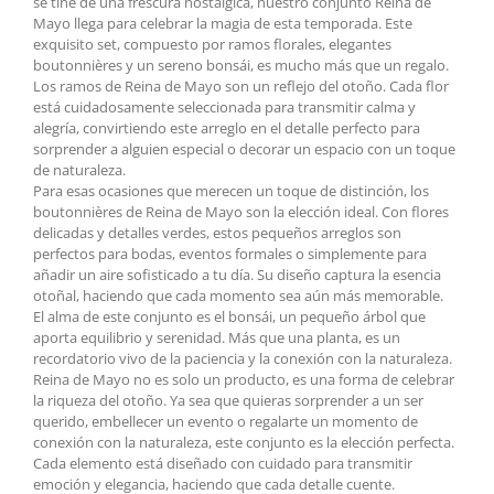
se tiñe de una frescura nostálgica, nuestro conjunto
Reina de
Mayo
llega para celebrar la magia de esta temporada. Este
exquisito set, compuesto por ramos florales, elegantes
boutonnières y un sereno bonsái, es mucho más que un regalo.
Los ramos de Reina de Mayo son un reflejo del otoño. Cada flor
está cuidadosamente seleccionada para transmitir calma y
alegría, convirtiendo este arreglo en el detalle perfecto para
sorprender a alguien especial o decorar un espacio con un toque
de naturaleza.
Para esas ocasiones que merecen un toque de distinción, los
boutonnières de Reina de Mayo son la elección ideal. Con flores
delicadas y detalles verdes, estos pequeños arreglos son
perfectos para bodas, eventos formales o simplemente para
añadir un aire sofisticado a tu día. Su diseño captura la esencia
otoñal, haciendo que cada momento sea aún más memorable.
El alma de este conjunto es el bonsái, un pequeño árbol que
aporta equilibrio y serenidad. Más que una planta, es un
recordatorio vivo de la paciencia y la conexión con la naturaleza.
Reina de Mayo no es solo un producto, es una forma de celebrar
la riqueza del otoño. Ya sea que quieras sorprender a un ser
querido, embellecer un evento o regalarte un momento de
conexión con la naturaleza, este conjunto es la elección perfecta.
Cada elemento está diseñado con cuidado para transmitir
emoción y elegancia, haciendo que cada detalle cuente.