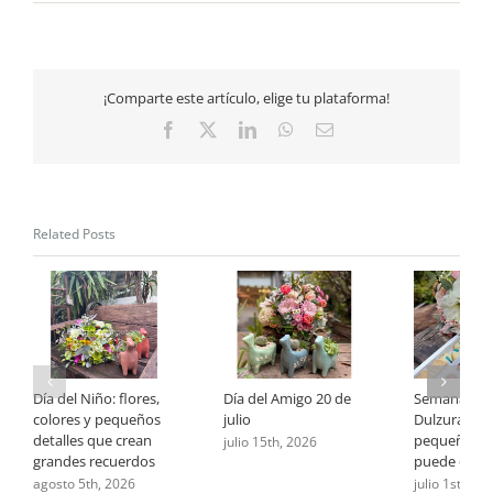
Reina
de
Mayo
Un
Tributo
¡Comparte este artículo, elige tu plataforma!
al
Otoño
Facebook
X
LinkedIn
WhatsApp
Email
Related Posts
Día del Niño: flores,
Día del Amigo 20 de
Semana de 
colores y pequeños
julio
Dulzura: cu
detalles que crean
pequeño ge
julio 15th, 2026
grandes recuerdos
puede deci
agosto 5th, 2026
julio 1st, 202