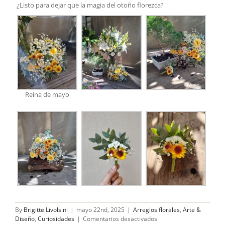
¿Listo para dejar que la magia del otoño florezca?
Reina de mayo
By
Brigitte Livolsini
|
mayo 22nd, 2025
|
Arreglos florales
,
Arte &
en
Diseño
,
Curiosidades
|
Comentarios desactivados