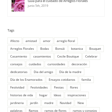
Guía para el cuidado de Arreglos Florales
junio 5th, 2019
Tags
Afecto
amistad
amor
arreglo floral
Arreglos Florales
Bodas
Bonsái
botanica
Bouquet
Casamiento
casamientos
Cecile Boutique
Celebrar
consejos
cuidados
curiosidades
decoración
dedicatorias
Dia del amigo
Día de la madre
Día de los Enamorados
Ensayos cotidianos
familia
Festividad
Festividades
Fiestas
flores
historias de vida
hogar
Ideas
inspiraciones
jardineria
jardín
madre
Navidad
New
palabras
Ramos
ramos de flores
ramos y consejos