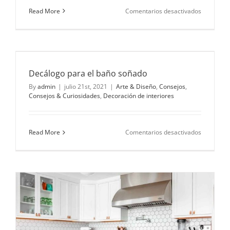
en
Read More
Comentarios desactivados
Cómo
lograr
un
estilo
inglés
en
Decálogo para el baño soñado
tus
eventos
By
admin
|
julio 21st, 2021
|
Arte & Diseño
,
Consejos
,
Consejos & Curiosidades
,
Decoración de interiores
en
Read More
Comentarios desactivados
Decálogo
para
el
baño
soñado