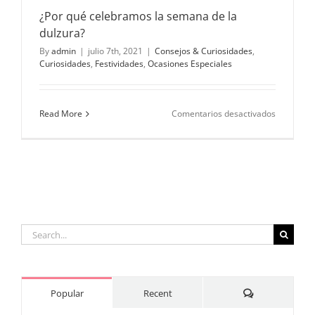
¿Por qué celebramos la semana de la
dulzura?
By
admin
|
julio 7th, 2021
|
Consejos & Curiosidades
,
Curiosidades
,
Festividades
,
Ocasiones Especiales
en
Read More
Comentarios desactivados
¿Por
qué
celebram
la
semana
de
la
dulzura?
Search
for:
Comments
Popular
Recent