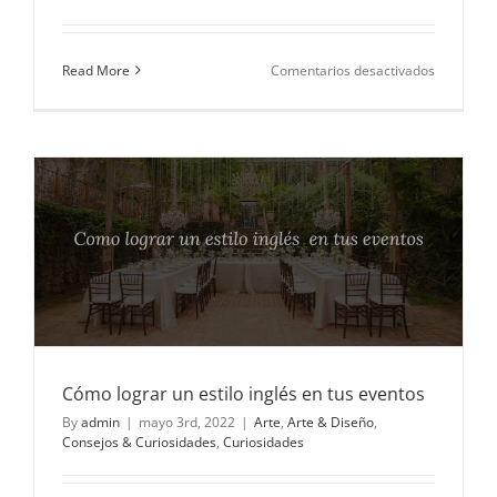
en
Read More
Comentarios desactivados
El
verdader
valor
del
té
Cómo lograr un estilo inglés en tus eventos
By
admin
|
mayo 3rd, 2022
|
Arte
,
Arte & Diseño
,
Consejos & Curiosidades
,
Curiosidades