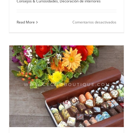
Consejos & Curiosidades
,
Decoración de interiores
en
Read More
Comentarios desactivados
Sugerenci
e
ideas
para
personali
tu
dormitori