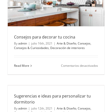
Consejos para decorar tu cocina
By
admin
|
julio 16th, 2021
|
Arte & Diseño
,
Consejos
,
Consejos & Curiosidades
,
Decoración de interiores
en
Read More
Comentarios desactivados
Consejos
para
decorar
tu
cocina
Sugerencias e ideas para personalizar tu
dormitorio
By
admin
|
julio 12th, 2021
|
Arte & Diseño
,
Consejos
,