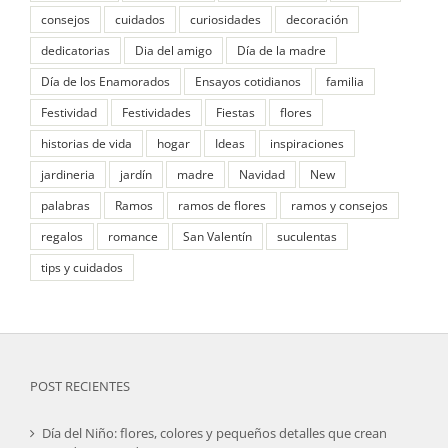
consejos
cuidados
curiosidades
decoración
dedicatorias
Dia del amigo
Día de la madre
Día de los Enamorados
Ensayos cotidianos
familia
Festividad
Festividades
Fiestas
flores
historias de vida
hogar
Ideas
inspiraciones
jardineria
jardín
madre
Navidad
New
palabras
Ramos
ramos de flores
ramos y consejos
regalos
romance
San Valentín
suculentas
tips y cuidados
POST RECIENTES
Día del Niño: flores, colores y pequeños detalles que crean