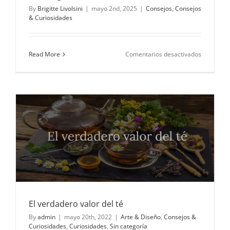
By
Brigitte Livolsini
|
mayo 2nd, 2025
|
Consejos
,
Consejos
& Curiosidades
en
Read More
Comentarios desactivados
Flores
para
muestras:
un
aplauso
en
forma
de
arreglo
floral
n
El verdadero valor del té
By
admin
|
mayo 20th, 2022
|
Arte & Diseño
,
Consejos &
Curiosidades
,
Curiosidades
,
Sin categoría