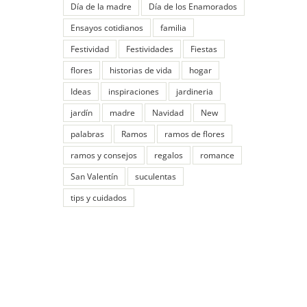
Día de la madre
Día de los Enamorados
Ensayos cotidianos
familia
Festividad
Festividades
Fiestas
flores
historias de vida
hogar
Ideas
inspiraciones
jardineria
jardín
madre
Navidad
New
palabras
Ramos
ramos de flores
ramos y consejos
regalos
romance
San Valentín
suculentas
tips y cuidados