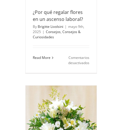
¿Por qué regalar flores
en un ascenso laboral?
By
Brigitte Livolsini
|
mayo 9th,
2025
|
Consejos
,
Consejos &
Curiosidades
Read More
Comentarios
en
desactivados
¿Por
qué
regalar
flores
en
un
ascenso
laboral?
n tributo
sar tus