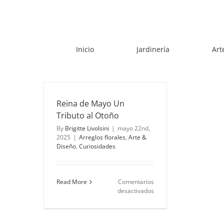
Skip
to
content
Inicio
Jardinería
Art
Reina de Mayo Un
Tributo al Otoño
By
Brigitte Livolsini
|
mayo 22nd,
2025
|
Arreglos florales
,
Arte &
Diseño
,
Curiosidades
Read More
Comentarios
en
desactivados
Reina
de
Mayo