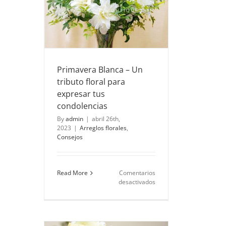
s
onsejos
Primavera Blanca – Un
tributo floral para
expresar tus
condolencias
By
admin
|
abril 26th,
2023
|
Arreglos florales
,
Consejos
Read More
Comentarios
en
desactivados
Primavera
Blanca
–
Un