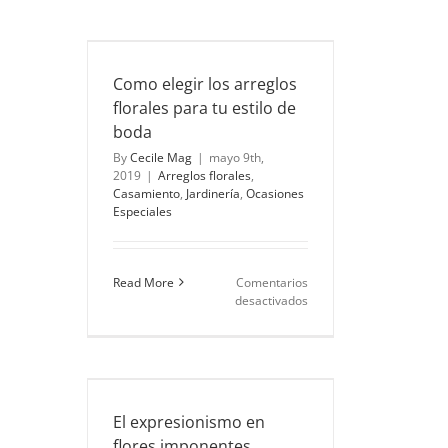
al
mundo
os florales
de
e boda
los
samiento
Como elegir los arreglos
ramos
Especiales
florales para tu estilo de
de
novias
boda
By
Cecile Mag
|
mayo 9th,
2019
|
Arreglos florales
,
Casamiento
,
Jardinería
,
Ocasiones
Especiales
Read More
Comentarios
en
desactivados
Como
elegir
los
arreglos
n flores
florales
s
para
te
Arte &
El expresionismo en
tu
ría
flores imponentes
estilo