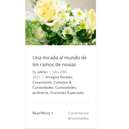
tributo
floral
para
o de los
expresar
ias
tus
samiento
condolencias
idades
a
Ocasiones
Una mirada al mundo de
los ramos de novias
By
admin
|
julio 29th,
2021
|
Arreglos florales
,
Casamiento
,
Consejos &
Curiosidades
,
Curiosidades
,
Jardinería
,
Ocasiones Especiales
Read More
Comentarios
en
desactivados
Una
mirada