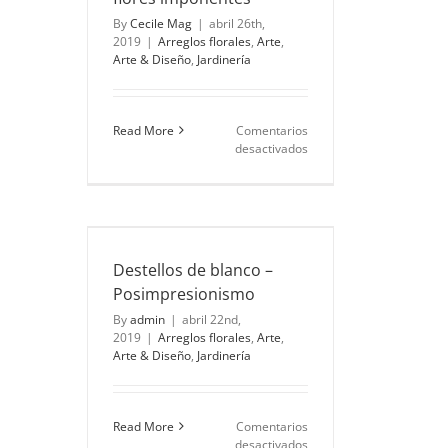
de
By
Cecile Mag
|
abril 26th,
boda
2019
|
Arreglos florales
,
Arte
,
Arte & Diseño
,
Jardinería
Read More
Comentarios
en
desactivados
El
expresionismo
en
flores
nco –
imponentes
ismo
te
Arte &
Destellos de blanco –
ría
Posimpresionismo
By
admin
|
abril 22nd,
2019
|
Arreglos florales
,
Arte
,
Arte & Diseño
,
Jardinería
Read More
Comentarios
en
desactivados