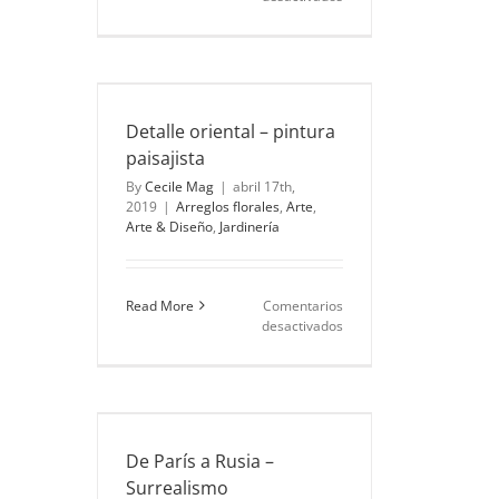
Destellos
de
blanco
–
pintura
Posimpresionismo
te
Arte &
Detalle oriental – pintura
ría
paisajista
By
Cecile Mag
|
abril 17th,
2019
|
Arreglos florales
,
Arte
,
Arte & Diseño
,
Jardinería
Read More
Comentarios
en
desactivados
Detalle
oriental
–
pintura
urrealismo
paisajista
te
Arte &
De París a Rusia –
ría
Surrealismo