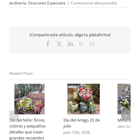
en
Jardinería
,
Ocasiones Especiales
|
Comentarios desactivados
Como
elegir
los
arreglos
florales
¡Comparte este artículo, elige tu plataforma!
para
tu
Facebook
X
LinkedIn
WhatsApp
Email
estilo
de
boda
Related Posts
Día del Niño: flores,
Día del Amigo 20 de
Mesa de Pa
colores y pequeños
julio
abril 3rd, 20
detalles que crean
julio 15th, 2026
grandes recuerdos