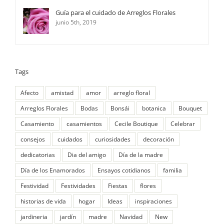
Guía para el cuidado de Arreglos Florales
junio 5th, 2019
Tags
Afecto
amistad
amor
arreglo floral
Arreglos Florales
Bodas
Bonsái
botanica
Bouquet
Casamiento
casamientos
Cecile Boutique
Celebrar
consejos
cuidados
curiosidades
decoración
dedicatorias
Dia del amigo
Día de la madre
Día de los Enamorados
Ensayos cotidianos
familia
Festividad
Festividades
Fiestas
flores
historias de vida
hogar
Ideas
inspiraciones
jardineria
jardín
madre
Navidad
New