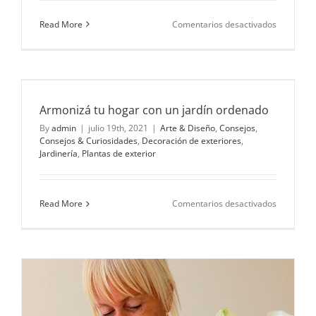
en
Read More
Comentarios desactivados
Cómo
lograr
un
estilo
inglés
en
Armonizá tu hogar con un jardín ordenado
tus
eventos
By
admin
|
julio 19th, 2021
|
Arte & Diseño
,
Consejos
,
Consejos & Curiosidades
,
Decoración de exteriores
,
Jardinería
,
Plantas de exterior
en
Read More
Comentarios desactivados
Armonizá
tu
hogar
con
un
jardín
ordenado