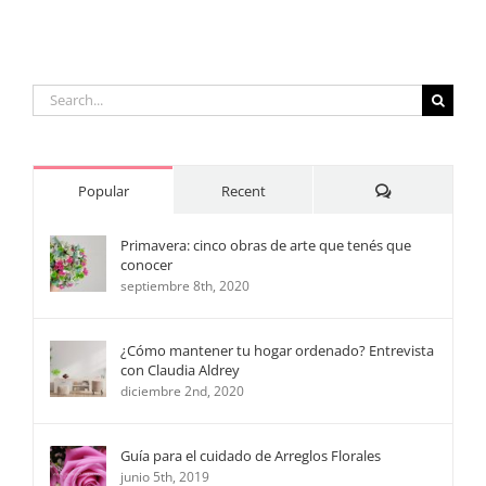
y
Oscar
Search
for:
Comments
Popular
Recent
Primavera: cinco obras de arte que tenés que
conocer
septiembre 8th, 2020
¿Cómo mantener tu hogar ordenado? Entrevista
con Claudia Aldrey
diciembre 2nd, 2020
Guía para el cuidado de Arreglos Florales
junio 5th, 2019