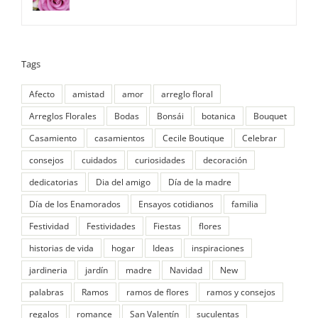
Tags
Afecto
amistad
amor
arreglo floral
Arreglos Florales
Bodas
Bonsái
botanica
Bouquet
Casamiento
casamientos
Cecile Boutique
Celebrar
consejos
cuidados
curiosidades
decoración
dedicatorias
Dia del amigo
Día de la madre
Día de los Enamorados
Ensayos cotidianos
familia
Festividad
Festividades
Fiestas
flores
historias de vida
hogar
Ideas
inspiraciones
jardineria
jardín
madre
Navidad
New
palabras
Ramos
ramos de flores
ramos y consejos
regalos
romance
San Valentín
suculentas