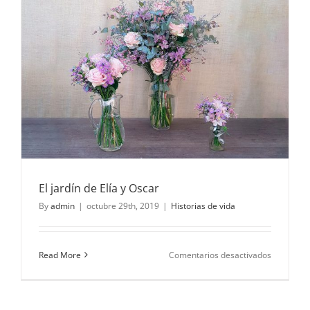
El jardín de Elía y Oscar
By
admin
|
octubre 29th, 2019
|
Historias de vida
en
Read More
Comentarios desactivados
El
jardín
de
Elía