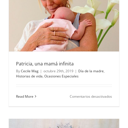
Patricia, una mamá infinita
By
Cecile Mag
|
octubre 29th, 2019
|
Día de la madre
,
Historias de vida
,
Ocasiones Especiales
en
Read More
Comentarios desactivados
Patricia,
una
mamá
infinita