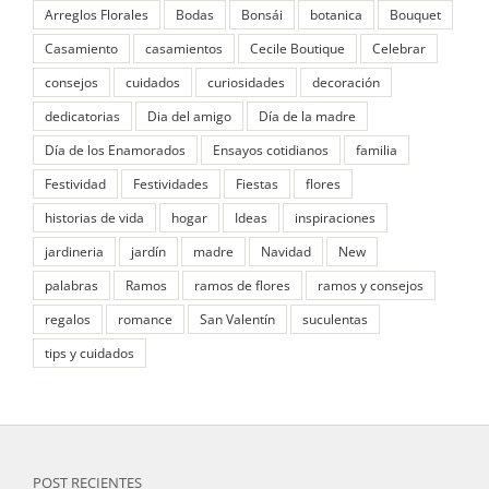
Arreglos Florales
Bodas
Bonsái
botanica
Bouquet
Casamiento
casamientos
Cecile Boutique
Celebrar
consejos
cuidados
curiosidades
decoración
dedicatorias
Dia del amigo
Día de la madre
Día de los Enamorados
Ensayos cotidianos
familia
Festividad
Festividades
Fiestas
flores
historias de vida
hogar
Ideas
inspiraciones
jardineria
jardín
madre
Navidad
New
palabras
Ramos
ramos de flores
ramos y consejos
regalos
romance
San Valentín
suculentas
tips y cuidados
POST RECIENTES