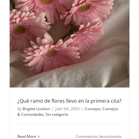
¿Qué ramo de flores llevo en la primera cita?
By
Brigitte Livolsini
|
julio 5th, 2024
|
Consejos
,
Consejos
& Curiosidades
,
Sin categoría
en
Read More
Comentarios desactivados