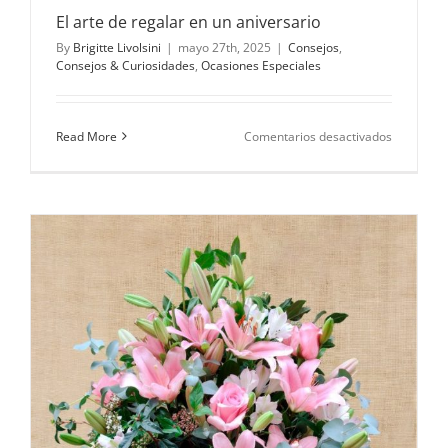
El arte de regalar en un aniversario
By
Brigitte Livolsini
|
mayo 27th, 2025
|
Consejos
,
Consejos & Curiosidades
,
Ocasiones Especiales
en
Read More
Comentarios desactivados
El
arte
de
regalar
en
un
aniversar