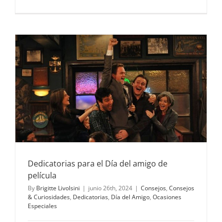
¿Qué
ramo
de
flores
llevo
en
la
primera
cita?
Dedicatorias para el Día del amigo de
película
By
Brigitte Livolsini
|
junio 26th, 2024
|
Consejos
,
Consejos
& Curiosidades
,
Dedicatorias
,
Día del Amigo
,
Ocasiones
Especiales