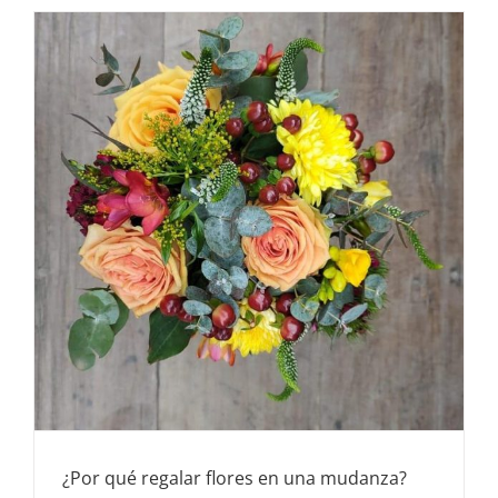
tus
espacios
con
flores?
¿Por qué regalar flores en una mudanza?