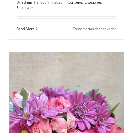
By
admin
|
mayo 9th, 2025
|
Consejos
,
Ocasiones
Especiales
en
Read More
Comentarios desactivados
¿Por
qué
regalar
flores
en
una
mudanza?