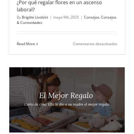
¿Por qué regalar flores en un ascenso
laboral?
By
Brigitte Livolsini
|
mayo 9th, 2025
|
Consejos
,
Consejos
& Curiosidades
en
Read More
Comentarios desactivados
¿Por
qué
regalar
flores
en
un
ascenso
laboral?