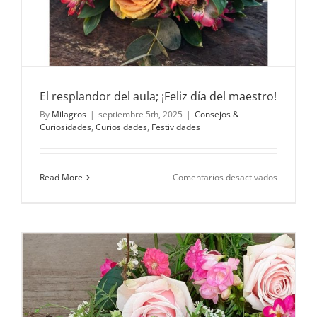
El resplandor del aula; ¡Feliz día del maestro!
By
Milagros
|
septiembre 5th, 2025
|
Consejos &
Curiosidades
,
Curiosidades
,
Festividades
en
Read More
Comentarios desactivados
El
resplando
del
aula;
¡Feliz
día
del
maestro!