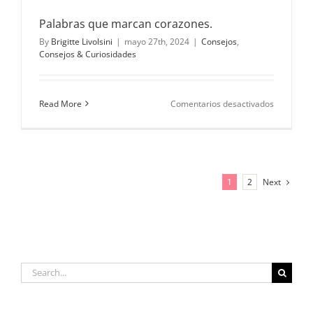
Palabras que marcan corazones.
By
Brigitte Livolsini
|
mayo 27th, 2024
|
Consejos
,
Consejos & Curiosidades
en
Read More
Comentarios desactivados
Palabras
que
marcan
corazones
Next
1
2
Search
for: