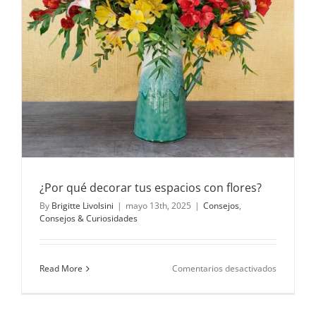
¿Por qué decorar tus espacios con flores?
By
Brigitte Livolsini
|
mayo 13th, 2025
|
Consejos
,
Consejos & Curiosidades
en
Read More
Comentarios desactivados
¿Por
qué
decorar