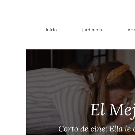
Skip
to
content
Inicio
Jardinería
Art
View
Larger
Image