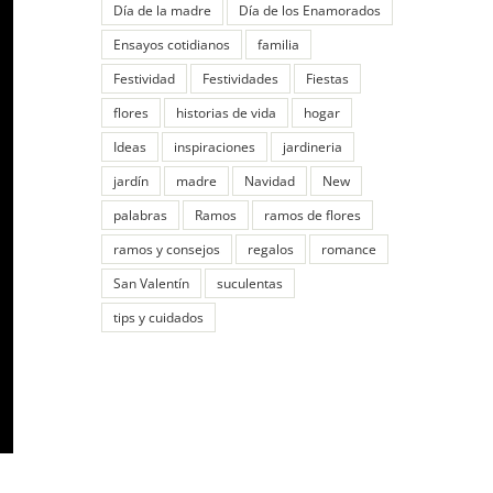
Día de la madre
Día de los Enamorados
Ensayos cotidianos
familia
Festividad
Festividades
Fiestas
flores
historias de vida
hogar
Ideas
inspiraciones
jardineria
jardín
madre
Navidad
New
palabras
Ramos
ramos de flores
ramos y consejos
regalos
romance
San Valentín
suculentas
tips y cuidados