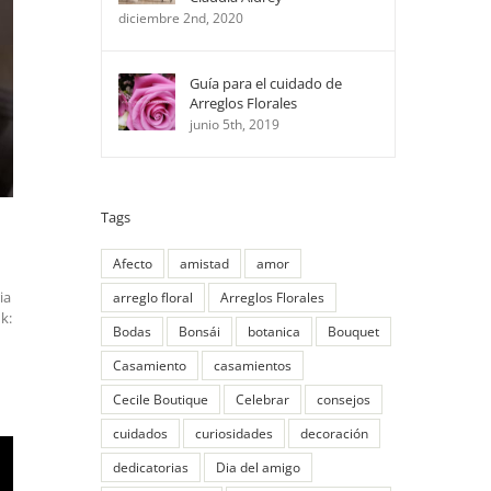
diciembre 2nd, 2020
Guía para el cuidado de
Arreglos Florales
junio 5th, 2019
Tags
Afecto
amistad
amor
ia
arreglo floral
Arreglos Florales
k:
Bodas
Bonsái
botanica
Bouquet
Casamiento
casamientos
Cecile Boutique
Celebrar
consejos
cuidados
curiosidades
decoración
dedicatorias
Dia del amigo