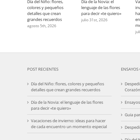
Día del Niño: flores,
Día de la Novia: el
Va
colores y pequeños
lenguaje de las flores
in
detalles que crean
para decir «te quiero»
ha
grandes recuerdos
en
julio 31st, 2026
mo
agosto 5th, 2026
ju
POST RECIENTES
ENSAYOS 
Día del Niño: flores, colores y pequeños
Despedi
detalles que crean grandes recuerdos
Corazón
Día de la Novia: el lenguaje de las flores
Ensayos
para decir «te quiero»
Guia pa
Vacaciones de invierno: ideas para hacer
de cada encuentro un momento especial
Despedi
Día del 