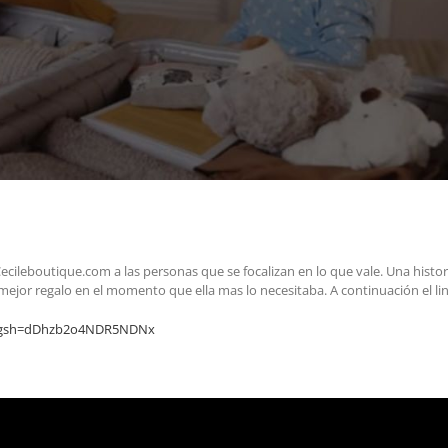
ecileboutique.com a las personas que se focalizan en lo que vale. Una histor
mejor regalo en el momento que ella mas lo necesitaba. A continuación el lin
/?igsh=dDhzb2o4NDR5NDNx