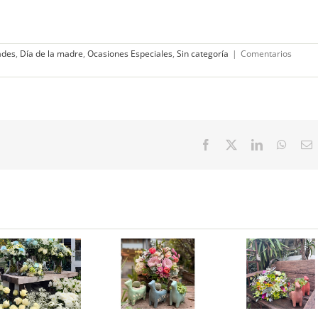
ades
,
Día de la madre
,
Ocasiones Especiales
,
Sin categoría
|
Comentarios
Facebook
X
LinkedIn
Whats
E