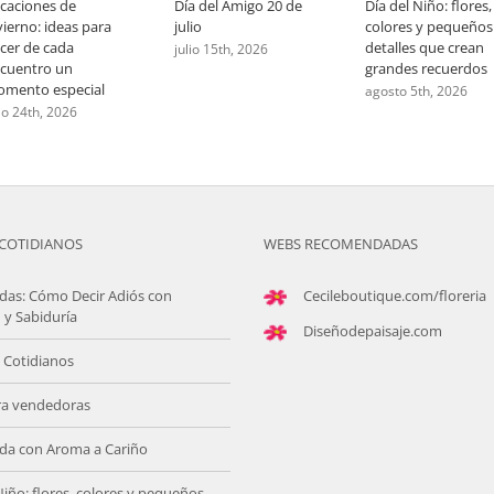
caciones de
Día del Amigo 20 de
Día del Niño: flores,
vierno: ideas para
julio
colores y pequeños
cer de cada
detalles que crean
julio 15th, 2026
cuentro un
grandes recuerdos
mento especial
agosto 5th, 2026
lio 24th, 2026
COTIDIANOS
WEBS RECOMENDADAS
das: Cómo Decir Adiós con
Cecileboutique.com/floreria
 y Sabiduría
Diseñodepaisaje.com
 Cotidianos
ra vendedoras
da con Aroma a Cariño
Niño: flores, colores y pequeños