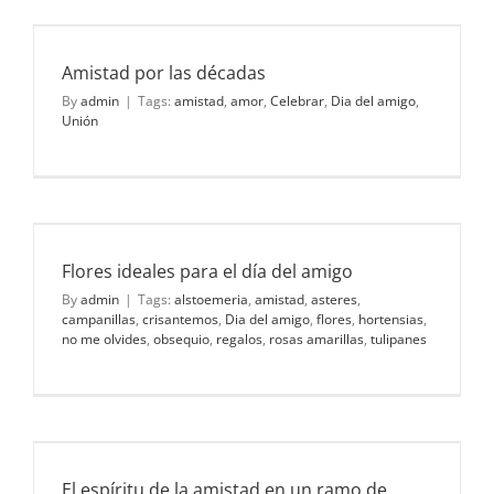
Amistad por las décadas
By
admin
|
Tags:
amistad
,
amor
,
Celebrar
,
Dia del amigo
,
Unión
Flores ideales para el día del amigo
By
admin
|
Tags:
alstoemeria
,
amistad
,
asteres
,
campanillas
,
crisantemos
,
Dia del amigo
,
flores
,
hortensias
,
no me olvides
,
obsequio
,
regalos
,
rosas amarillas
,
tulipanes
El espíritu de la amistad en un ramo de