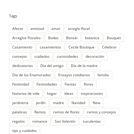
Tags
Afecto
amistad
amor
arreglo floral
Arreglos Florales
Bodas
Bonsái
botanica
Bouquet
Casamiento
casamientos
Cecile Boutique
Celebrar
consejos
cuidados
curiosidades
decoración
dedicatorias
Dia del amigo
Día de la madre
Día de los Enamorados
Ensayos cotidianos
familia
Festividad
Festividades
Fiestas
flores
historias de vida
hogar
Ideas
inspiraciones
jardineria
jardín
madre
Navidad
New
palabras
Ramos
ramos de flores
ramos y consejos
regalos
romance
San Valentín
suculentas
tips y cuidados