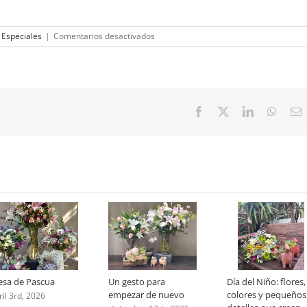
en
 Especiales
|
Comentarios desactivados
El
espíritu
de
la
amistad
en
Facebook
X
LinkedIn
Whats
E
un
ramo
de
flores
sa de Pascua
Un gesto para
Día del Niño: flores,
empezar de nuevo
colores y pequeños
ril 3rd, 2026