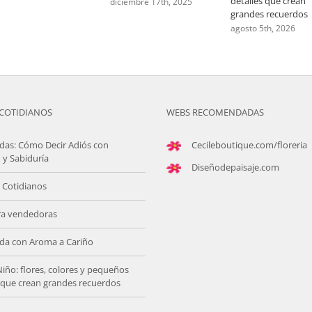
detalles que crean
diciembre 17th, 2025
grandes recuerdos
agosto 5th, 2026
COTIDIANOS
WEBS RECOMENDADAS
das: Cómo Decir Adiós con
Cecileboutique.com/floreria
 y Sabiduría
Diseñodepaisaje.com
 Cotidianos
ra vendedoras
da con Aroma a Cariño
Niño: flores, colores y pequeños
s que crean grandes recuerdos