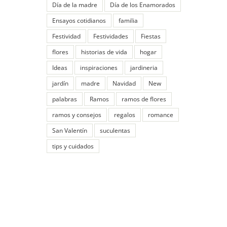
Día de la madre
Día de los Enamorados
Ensayos cotidianos
familia
Festividad
Festividades
Fiestas
flores
historias de vida
hogar
Ideas
inspiraciones
jardineria
jardín
madre
Navidad
New
palabras
Ramos
ramos de flores
ramos y consejos
regalos
romance
San Valentín
suculentas
tips y cuidados