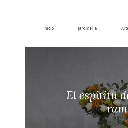
Skip
to
content
Inicio
Jardinería
Art