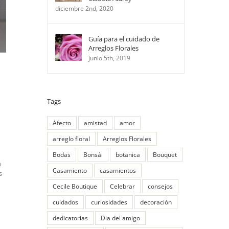
diciembre 2nd, 2020
Guía para el cuidado de
Arreglos Florales
junio 5th, 2019
Tags
Afecto
amistad
amor
arreglo floral
Arreglos Florales
Bodas
Bonsái
botanica
Bouquet
n
Casamiento
casamientos
s
Cecile Boutique
Celebrar
consejos
cuidados
curiosidades
decoración
dedicatorias
Dia del amigo