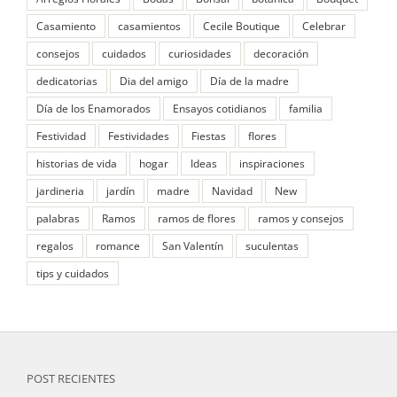
Casamiento
casamientos
Cecile Boutique
Celebrar
consejos
cuidados
curiosidades
decoración
dedicatorias
Dia del amigo
Día de la madre
Día de los Enamorados
Ensayos cotidianos
familia
Festividad
Festividades
Fiestas
flores
historias de vida
hogar
Ideas
inspiraciones
jardineria
jardín
madre
Navidad
New
palabras
Ramos
ramos de flores
ramos y consejos
regalos
romance
San Valentín
suculentas
tips y cuidados
POST RECIENTES