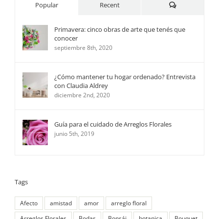
Comments
Popular
Recent
Primavera: cinco obras de arte que tenés que
conocer
septiembre 8th, 2020
¿Cómo mantener tu hogar ordenado? Entrevista
con Claudia Aldrey
diciembre 2nd, 2020
Guía para el cuidado de Arreglos Florales
junio 5th, 2019
Tags
Afecto
amistad
amor
arreglo floral
Arreglos Florales
Bodas
Bonsái
botanica
Bouquet