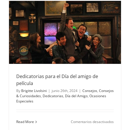
llevo
en
la
primera
cita?
Dedicatorias para el Día del amigo de
película
By
Brigitte Livolsini
|
junio 26th, 2024
|
Consejos
,
Consejos
& Curiosidades
,
Dedicatorias
,
Día del Amigo
,
Ocasiones
Especiales
en
Read More
Comentarios desactivados
Dedicator