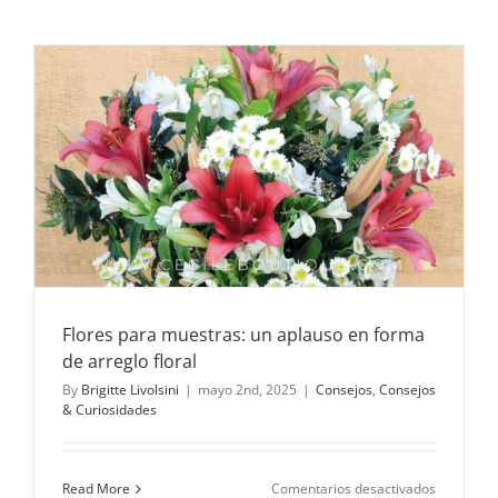
decorar
tus
espacios
con
flores?
Flores para muestras: un aplauso en forma
de arreglo floral
By
Brigitte Livolsini
|
mayo 2nd, 2025
|
Consejos
,
Consejos
& Curiosidades
en
Read More
Comentarios desactivados