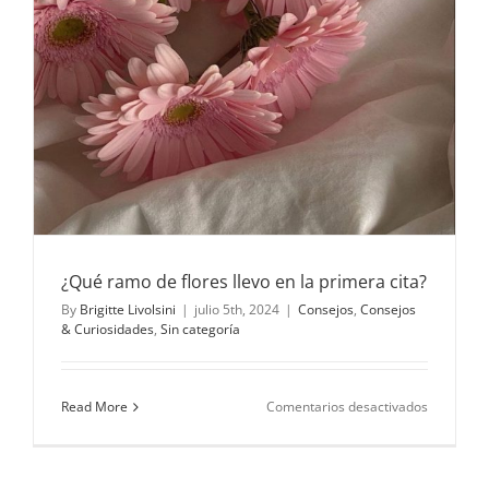
¿Qué ramo de flores llevo en la primera cita?
By
Brigitte Livolsini
|
julio 5th, 2024
|
Consejos
,
Consejos
& Curiosidades
,
Sin categoría
en
Read More
Comentarios desactivados
¿Qué
ramo
de
flores