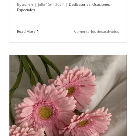
By
admin
|
julio 15th, 2024
|
Dedicatorias
,
Ocasiones
Especiales
en
Read More
Comentarios desactivados
Palabras
Dulces
para
Nuevos
Comienzo