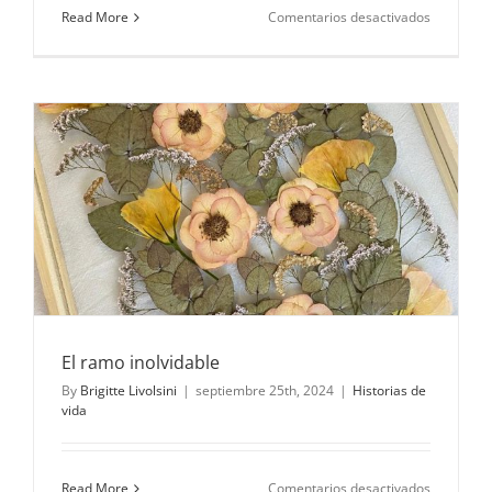
en
Read More
Comentarios desactivados
El
Mejor
Regalo
El ramo inolvidable
By
Brigitte Livolsini
|
septiembre 25th, 2024
|
Historias de
vida
en
Read More
Comentarios desactivados