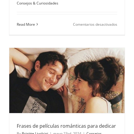
Consejos & Curiosidades
en
Read More
Comentarios desactivados
Palabras
que
marcan
corazones
Frases de películas románticas para dedicar
By
Brigitte Livolsini
|
mayo 23rd, 2024
|
Consejos
,