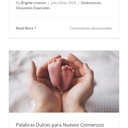
By
Brigitte Livolsini
|
julio 22nd, 2024
|
Dedicatorias
,
Ocasiones Especiales
en
Read More
Comentarios desactivados
El
arte
de
emociona
con
una
frase:
la
dedicator
perfecta.
Palabras Dulces para Nuevos Comienzos