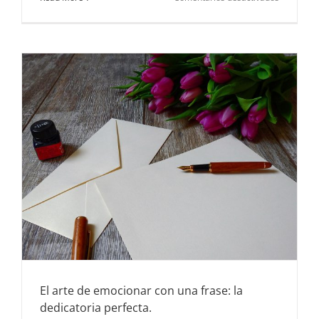
El
ramo
inolvidabl
El arte de emocionar con una frase: la
dedicatoria perfecta.