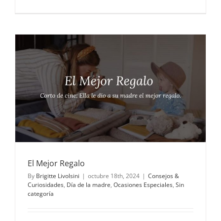
Flores
para
muestras:
un
aplauso
en
forma
de
arreglo
floral
El Mejor Regalo
By
Brigitte Livolsini
|
octubre 18th, 2024
|
Consejos &
Curiosidades
,
Día de la madre
,
Ocasiones Especiales
,
Sin
categoría