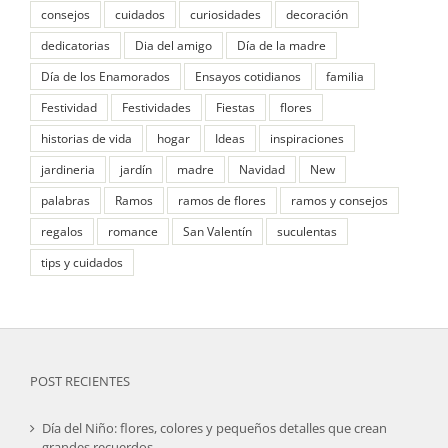
consejos
cuidados
curiosidades
decoración
dedicatorias
Dia del amigo
Día de la madre
Día de los Enamorados
Ensayos cotidianos
familia
Festividad
Festividades
Fiestas
flores
historias de vida
hogar
Ideas
inspiraciones
jardineria
jardín
madre
Navidad
New
palabras
Ramos
ramos de flores
ramos y consejos
regalos
romance
San Valentín
suculentas
tips y cuidados
POST RECIENTES
Día del Niño: flores, colores y pequeños detalles que crean
grandes recuerdos