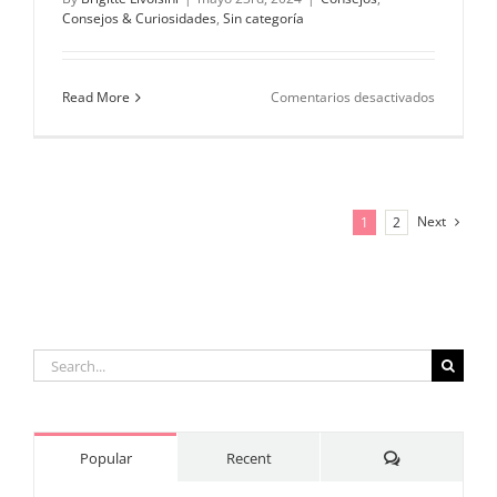
Consejos & Curiosidades
,
Sin categoría
en
Read More
Comentarios desactivados
Frases
de
películas
romántica
para
dedicar
Next
1
2
Search
for:
Comments
Popular
Recent