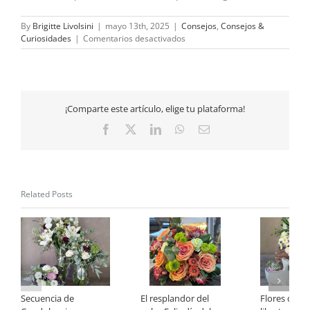
By
Brigitte Livolsini
|
mayo 13th, 2025
|
Consejos
,
Consejos &
en
Curiosidades
|
Comentarios desactivados
¿Por
qué
decorar
tus
espacios
¡Comparte este artículo, elige tu plataforma!
con
flores?
Facebook
X
LinkedIn
WhatsApp
Email
Related Posts
Secuencia de
El resplandor del
Flores que 