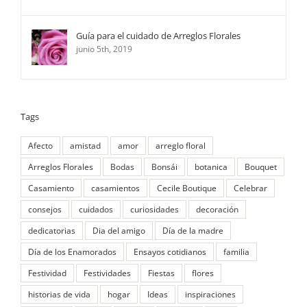
Guía para el cuidado de Arreglos Florales
junio 5th, 2019
Tags
Afecto
amistad
amor
arreglo floral
Arreglos Florales
Bodas
Bonsái
botanica
Bouquet
Casamiento
casamientos
Cecile Boutique
Celebrar
consejos
cuidados
curiosidades
decoración
dedicatorias
Dia del amigo
Día de la madre
Día de los Enamorados
Ensayos cotidianos
familia
Festividad
Festividades
Fiestas
flores
historias de vida
hogar
Ideas
inspiraciones