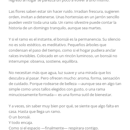
regreso al hogar se parezca un poco a volver a uno mismo.
Las flores saben estar sin hacer ruido. Irradian frescura, sugieren
orden, invitan a detenerse. Unas hortensias en un jarrón sencillo
pueden vestir toda una sala. Un ramo silvestre puede contar la
historia de un domingo tranquilo, aunque sea martes.
Y si el ramo es el instante, el bonsái es la permanencia. Su silencio
no es solo estético, es meditativo. Pequeños árboles que
condensan el paso del tiempo, como si el hogar pudiera anclar
raíces invisibles. Colocado en un rincón luminoso, un bonsái no
interrumpe: observa, sostiene, equilibra.
No necesitan más que agua, luz suave y una mirada que los
descubra al pasar. Pero ofrecen mucho: aroma, forma, sensación
de cuidado. Porque rodearse de belleza —aunque sea en algo tan
simple como unos tallos elegidos con gusto, o una rama
minuciosamente formada— es una forma sutil de bienestar.
Y a veces, sin saber muy bien por qué, se siente que algo falta en
casa. Hasta que llega un ramo.
O un bonsái.
Y todo encaja.
Como si el espacio —finalmente— respirara contigo.