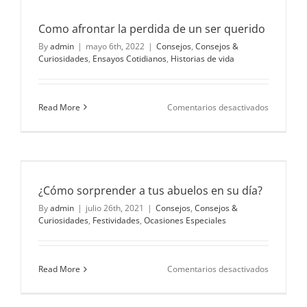
Como afrontar la perdida de un ser querido
By
admin
|
mayo 6th, 2022
|
Consejos
,
Consejos &
Curiosidades
,
Ensayos Cotidianos
,
Historias de vida
en
Read More
Comentarios desactivados
Como
afrontar
la
perdida
de
un
¿Cómo sorprender a tus abuelos en su día?
ser
querido
By
admin
|
julio 26th, 2021
|
Consejos
,
Consejos &
Curiosidades
,
Festividades
,
Ocasiones Especiales
en
Read More
Comentarios desactivados
¿Cómo
sorprende
a