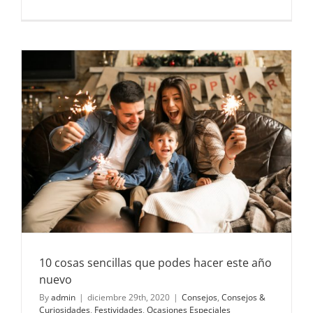
Una
sorpresa
inesperad
10 cosas sencillas que podes hacer este año
nuevo
By
admin
|
diciembre 29th, 2020
|
Consejos
,
Consejos &
Curiosidades
,
Festividades
,
Ocasiones Especiales