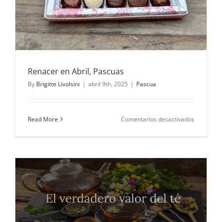
Renacer en Abril, Pascuas
By
Brigitte Livolsini
|
abril 9th, 2025
|
Pascua
en
Read More
Comentarios desactivados
Renacer
en
Abril,
Pascuas
n