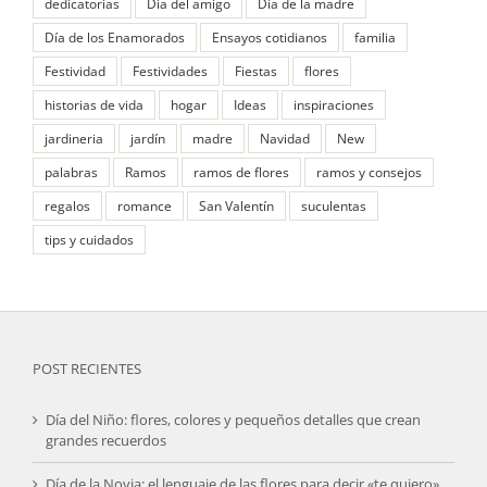
dedicatorias
Dia del amigo
Día de la madre
Día de los Enamorados
Ensayos cotidianos
familia
Festividad
Festividades
Fiestas
flores
historias de vida
hogar
Ideas
inspiraciones
jardineria
jardín
madre
Navidad
New
palabras
Ramos
ramos de flores
ramos y consejos
regalos
romance
San Valentín
suculentas
tips y cuidados
POST RECIENTES
Día del Niño: flores, colores y pequeños detalles que crean
grandes recuerdos
Día de la Novia: el lenguaje de las flores para decir «te quiero»