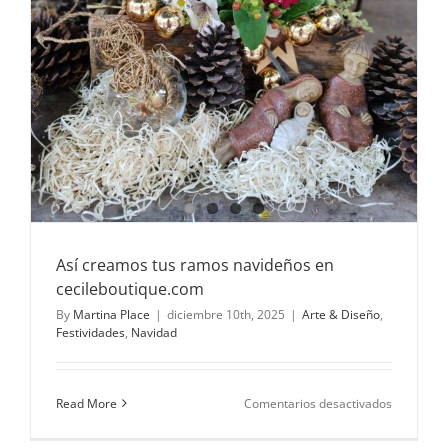
Así creamos tus ramos navideños en
cecileboutique.com
By
Martina Place
|
diciembre 10th, 2025
|
Arte & Diseño
,
Festividades
,
Navidad
en
Read More
Comentarios desactivados
Así
creamos