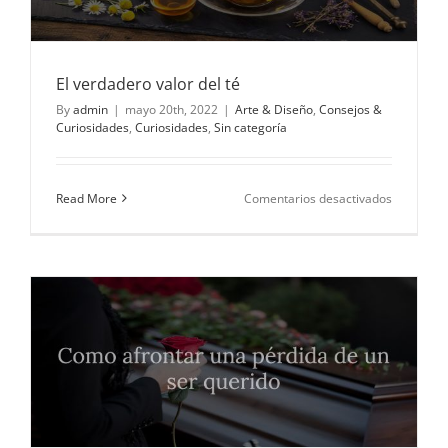
El verdadero valor del té
By
admin
|
mayo 20th, 2022
|
Arte & Diseño
,
Consejos &
Curiosidades
,
Curiosidades
,
Sin categoría
en
Read More
Comentarios desactivados
El
verdader
valor
del
té