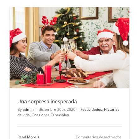
tus
abuelos
en
su
día?
Una sorpresa inesperada
By
admin
|
diciembre 30th, 2020
|
Festividades
,
Historias
de vida
,
Ocasiones Especiales
en
Read More
Comentarios desactivados