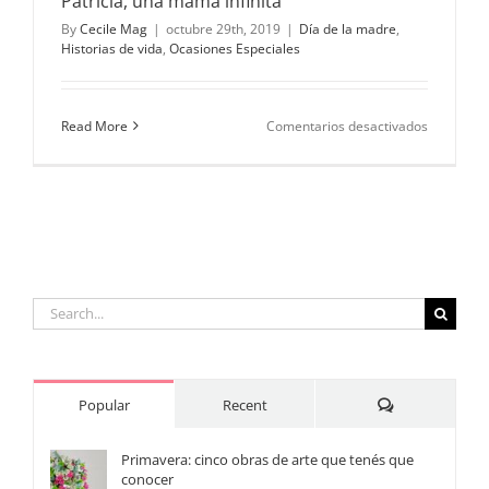
Patricia, una mamá infinita
By
Cecile Mag
|
octubre 29th, 2019
|
Día de la madre
,
Historias de vida
,
Ocasiones Especiales
en
Read More
Comentarios desactivados
Patricia,
una
mamá
infinita
Search
for:
Comments
Popular
Recent
Primavera: cinco obras de arte que tenés que
conocer