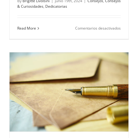
By
Brigitte Livolsini
|
junio 19th, 2024
|
Consejos
,
Consejos
& Curiosidades
,
Dedicatorias
en
Read More
Comentarios desactivados
Dedicator
para
el
Día
del
Amigo