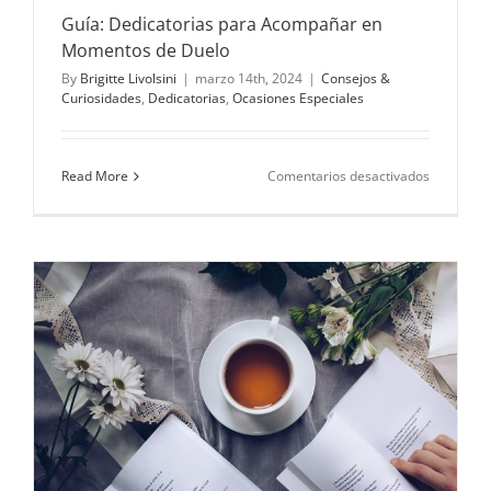
Guía: Dedicatorias para Acompañar en
Momentos de Duelo
By
Brigitte Livolsini
|
marzo 14th, 2024
|
Consejos &
Curiosidades
,
Dedicatorias
,
Ocasiones Especiales
en
Read More
Comentarios desactivados
Guía:
Dedicator
para
Acompañ
en
Momento
de
Duelo