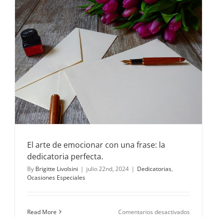
a
Ramos
de
Flores
El arte de emocionar con una frase: la
dedicatoria perfecta.
By
Brigitte Livolsini
|
julio 22nd, 2024
|
Dedicatorias
,
Ocasiones Especiales
en
Read More
Comentarios desactivados