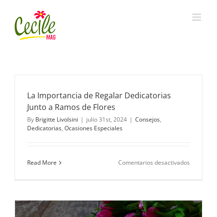
Skip
to
content
La Importancia de Regalar Dedicatorias
Junto a Ramos de Flores
By
Brigitte Livolsini
|
julio 31st, 2024
|
Consejos
,
Dedicatorias
,
Ocasiones Especiales
en
Read More
Comentarios desactivados
La
Importanc
de
Regalar
Dedicator
Junto