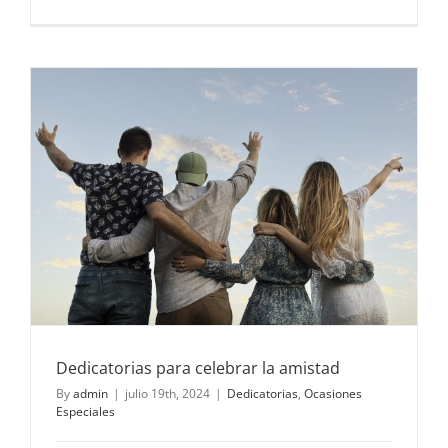
El
arte
de
emociona
con
una
frase:
la
dedicator
perfecta.
Dedicatorias para celebrar la amistad
By
admin
|
julio 19th, 2024
|
Dedicatorias
,
Ocasiones
Especiales