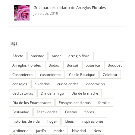
Guía para el cuidado de Arreglos Florales
junio 5th, 2019
Tags
Afecto
amistad
amor
arreglo floral
Arreglos Florales
Bodas
Bonsái
botanica
Bouquet
Casamiento
casamientos
Cecile Boutique
Celebrar
consejos
cuidados
curiosidades
decoración
dedicatorias
Dia del amigo
Día de la madre
Día de los Enamorados
Ensayos cotidianos
familia
Festividad
Festividades
Fiestas
flores
historias de vida
hogar
Ideas
inspiraciones
jardineria
jardín
madre
Navidad
New