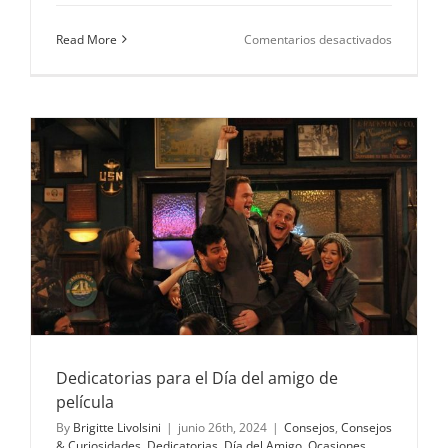
en
Read More
Comentarios desactivados
Palabras
Dulces
para
Nuevos
Comienzo
Dedicatorias para el Día del amigo de
película
By
Brigitte Livolsini
|
junio 26th, 2024
|
Consejos
,
Consejos
& Curiosidades
,
Dedicatorias
,
Día del Amigo
,
Ocasiones