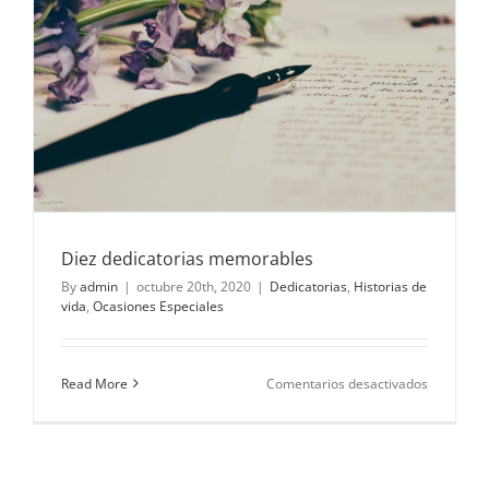
la
madre
Diez dedicatorias memorables
By
admin
|
octubre 20th, 2020
|
Dedicatorias
,
Historias de
vida
,
Ocasiones Especiales
en
Read More
Comentarios desactivados
Diez
dedicator
memorabl