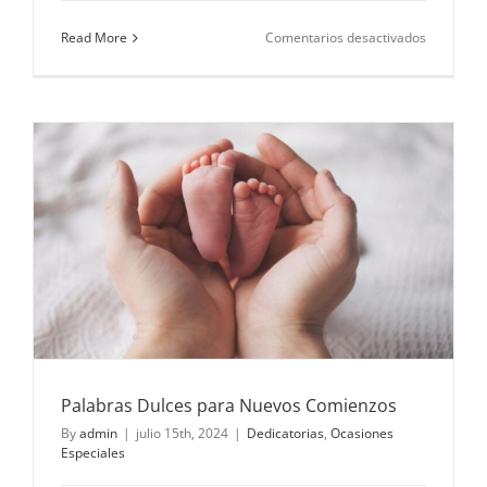
en
Read More
Comentarios desactivados
Dedicator
para
celebrar
la
amistad
Palabras Dulces para Nuevos Comienzos
By
admin
|
julio 15th, 2024
|
Dedicatorias
,
Ocasiones
Especiales