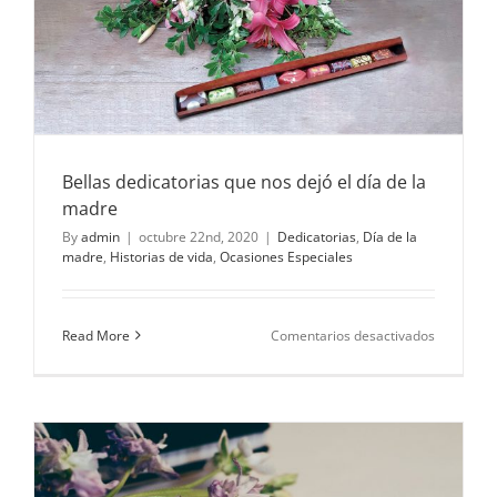
Bellas dedicatorias que nos dejó el día de la
madre
By
admin
|
octubre 22nd, 2020
|
Dedicatorias
,
Día de la
madre
,
Historias de vida
,
Ocasiones Especiales
en
Read More
Comentarios desactivados
Bellas
dedicator
que
nos
dejó
el
día
de