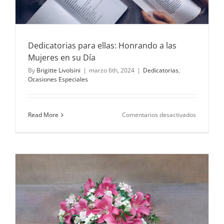
Dedicatorias para ellas: Honrando a las
Mujeres en su Día
By
Brigitte Livolsini
|
marzo 6th, 2024
|
Dedicatorias
,
Ocasiones Especiales
en
Read More
Comentarios desactivados
Dedicator
para
ellas:
Honrando
a
las
Mujeres
en
su
Día