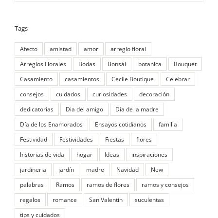
Tags
Afecto
amistad
amor
arreglo floral
Arreglos Florales
Bodas
Bonsái
botanica
Bouquet
Casamiento
casamientos
Cecile Boutique
Celebrar
consejos
cuidados
curiosidades
decoración
dedicatorias
Dia del amigo
Día de la madre
Día de los Enamorados
Ensayos cotidianos
familia
Festividad
Festividades
Fiestas
flores
historias de vida
hogar
Ideas
inspiraciones
jardineria
jardín
madre
Navidad
New
palabras
Ramos
ramos de flores
ramos y consejos
regalos
romance
San Valentín
suculentas
tips y cuidados