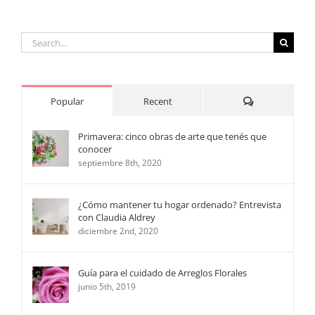
un
ramo
de
Search
flores
for:
Comments
Popular
Recent
Primavera: cinco obras de arte que tenés que
conocer
septiembre 8th, 2020
¿Cómo mantener tu hogar ordenado? Entrevista
con Claudia Aldrey
diciembre 2nd, 2020
Guía para el cuidado de Arreglos Florales
junio 5th, 2019