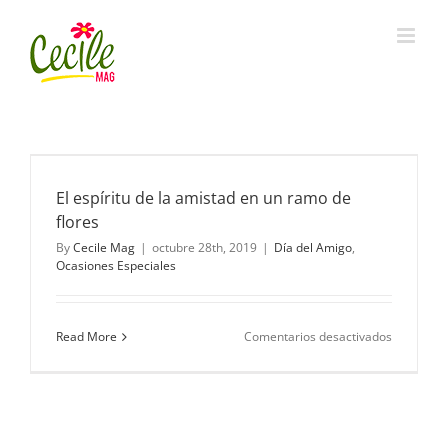
Skip
to
content
El espíritu de la amistad en un ramo de
flores
By
Cecile Mag
|
octubre 28th, 2019
|
Día del Amigo
,
Ocasiones Especiales
en
Read More
Comentarios desactivados
El
espíritu
de
la
amistad
en