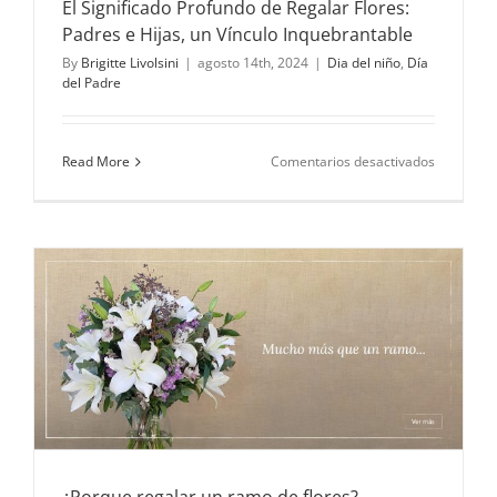
El Significado Profundo de Regalar Flores:
Padres e Hijas, un Vínculo Inquebrantable
By
Brigitte Livolsini
|
agosto 14th, 2024
|
Dia del niño
,
Día
del Padre
en
Read More
Comentarios desactivados
El
Significad
Profundo
de
Regalar
Flores:
Padres
e
Hijas,
un
Vínculo
Inquebran