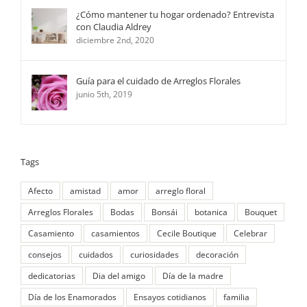
¿Cómo mantener tu hogar ordenado? Entrevista
con Claudia Aldrey
diciembre 2nd, 2020
Guía para el cuidado de Arreglos Florales
junio 5th, 2019
Tags
Afecto
amistad
amor
arreglo floral
Arreglos Florales
Bodas
Bonsái
botanica
Bouquet
Casamiento
casamientos
Cecile Boutique
Celebrar
consejos
cuidados
curiosidades
decoración
dedicatorias
Dia del amigo
Día de la madre
Día de los Enamorados
Ensayos cotidianos
familia