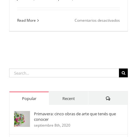
en
Read More
Comentarios desactivados
Motivos
para
regalar
un
Bonsái
el
Día
del
Padre
Search
for:
Comments
Popular
Recent
Primavera: cinco obras de arte que tenés que
conocer
septiembre 8th, 2020