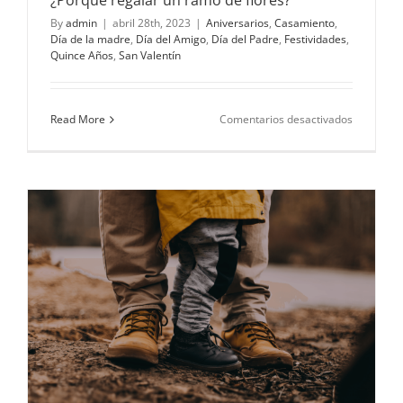
¿Porque regalar un ramo de flores?
By
admin
|
abril 28th, 2023
|
Aniversarios
,
Casamiento
,
Día de la madre
,
Día del Amigo
,
Día del Padre
,
Festividades
,
Quince Años
,
San Valentín
en
Read More
Comentarios desactivados
¿Porque
regalar
un
ramo
de
flores?