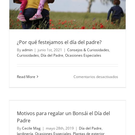
¿Por qué festejamos el día del padre?
By
admin
|
junio 1st, 2021
|
Consejos & Curiosidades
,
Curiosidades
,
Día del Padre
,
Ocasiones Especiales
en
Read More
Comentarios desactivados
¿Por
qué
festejamo
el
día
e
del
Motivos para regalar un Bonsái el Día del
padre?
Padre
By
Cecile Mag
|
mayo 28th, 2019
|
Día del Padre
,
Jardinería
,
Ocasiones Especiales
,
Plantas de exterior