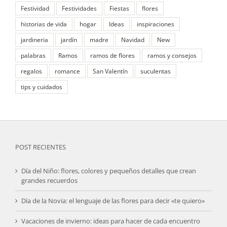
Festividad
Festividades
Fiestas
flores
historias de vida
hogar
Ideas
inspiraciones
jardineria
jardín
madre
Navidad
New
palabras
Ramos
ramos de flores
ramos y consejos
regalos
romance
San Valentín
suculentas
tips y cuidados
POST RECIENTES
Día del Niño: flores, colores y pequeños detalles que crean
grandes recuerdos
Día de la Novia: el lenguaje de las flores para decir «te quiero»
Vacaciones de invierno: ideas para hacer de cada encuentro