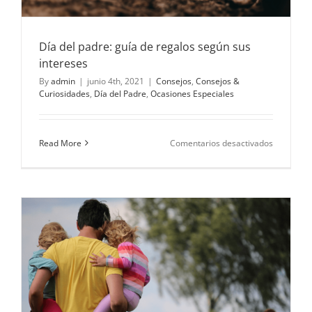
Día del padre: guía de regalos según sus
intereses
By
admin
|
junio 4th, 2021
|
Consejos
,
Consejos &
Curiosidades
,
Día del Padre
,
Ocasiones Especiales
en
Read More
Comentarios desactivados
Día
del
padre:
guía
de
regalos
según
sus
intereses