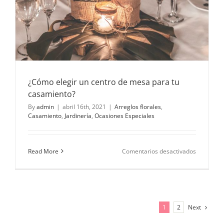
¿Cómo elegir un centro de mesa para tu
casamiento?
By
admin
|
abril 16th, 2021
|
Arreglos florales
,
Casamiento
,
Jardinería
,
Ocasiones Especiales
en
Read More
Comentarios desactivados
¿Cómo
elegir
un
centro
de
mesa
Next
1
2
para
tu