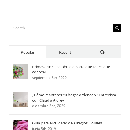
casamien
Search
for:
Comments
Popular
Recent
Primavera: cinco obras de arte que tenés que
conocer
septiembre 8th, 2020
¿Cómo mantener tu hogar ordenado? Entrevista
con Claudia Aldrey
diciembre 2nd, 2020
Guía para el cuidado de Arreglos Florales
junio 5th, 2019