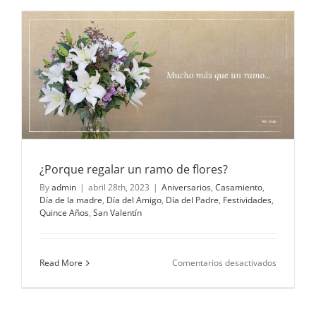
flores
que
abrazan
la
luz
de
la
luna
¿Porque regalar un ramo de flores?
By
admin
|
abril 28th, 2023
|
Aniversarios
,
Casamiento
,
Día de la madre
,
Día del Amigo
,
Día del Padre
,
Festividades
,
Quince Años
,
San Valentín
en
Read More
Comentarios desactivados
¿Porque
regalar
un
ramo