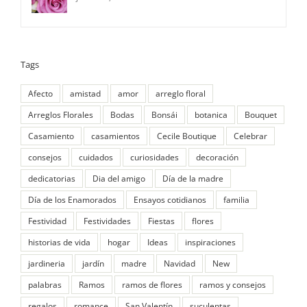
Tags
Afecto
amistad
amor
arreglo floral
Arreglos Florales
Bodas
Bonsái
botanica
Bouquet
Casamiento
casamientos
Cecile Boutique
Celebrar
consejos
cuidados
curiosidades
decoración
dedicatorias
Dia del amigo
Día de la madre
Día de los Enamorados
Ensayos cotidianos
familia
Festividad
Festividades
Fiestas
flores
historias de vida
hogar
Ideas
inspiraciones
jardineria
jardín
madre
Navidad
New
palabras
Ramos
ramos de flores
ramos y consejos
regalos
romance
San Valentín
suculentas