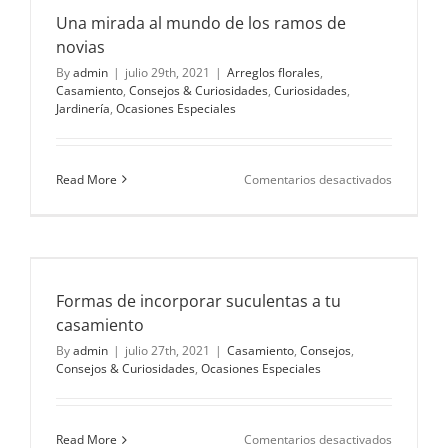
Una mirada al mundo de los ramos de
novias
By
admin
|
julio 29th, 2021
|
Arreglos florales
,
Casamiento
,
Consejos & Curiosidades
,
Curiosidades
,
Jardinería
,
Ocasiones Especiales
en
Read More
Comentarios desactivados
Una
mirada
al
mundo
de
los
Formas de incorporar suculentas a tu
ramos
de
casamiento
novias
By
admin
|
julio 27th, 2021
|
Casamiento
,
Consejos
,
Consejos & Curiosidades
,
Ocasiones Especiales
en
Read More
Comentarios desactivados