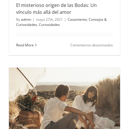
El misterioso origen de las Bodas: Un
vínculo más allá del amor
By
admin
|
mayo 27th, 2021
|
Casamiento
,
Consejos &
Curiosidades
,
Curiosidades
en
Read More
Comentarios desactivados
El
misterios
origen
de
las
Bodas:
Un
vínculo
más
allá
del
amor