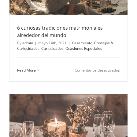
6 curiosas tradiciones matrimoniales
alrededor del mundo
By
admin
|
mayo 14th, 2021
|
Casamiento
,
Consejos &
Curiosidades
,
Curiosidades
,
Ocasiones Especiales
en
Read More
Comentarios desactivados
6
curiosas
tradicione
matrimoni
alrededor
del
mundo