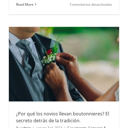
en
Read More
Comentarios desactivados
Las
flores
ideales
para
tener
en
tu
casamien
¿Por qué los novios llevan boutonnieres? El
secreto detrás de la tradición.
By
admin
|
agosto 3rd, 2021
|
Casamiento
,
Consejos &