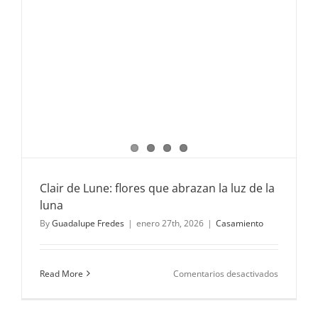
Clair de Lune: flores que abrazan la luz de la
luna
By
Guadalupe Fredes
|
enero 27th, 2026
|
Casamiento
en
Read More
Comentarios desactivados
Clair
de
Lune: