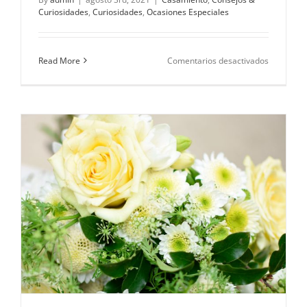
Curiosidades
,
Curiosidades
,
Ocasiones Especiales
en
Read More
Comentarios desactivados
¿Por
qué
los
novios
llevan
boutonnie
El
secreto
detrás
de
la
tradición.