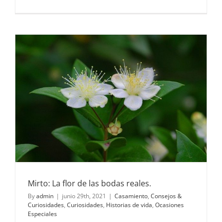
Formas
de
incorpora
suculenta
a
tu
casamien
Mirto: La flor de las bodas reales.
By
admin
|
junio 29th, 2021
|
Casamiento
,
Consejos &
Curiosidades
,
Curiosidades
,
Historias de vida
,
Ocasiones
Especiales