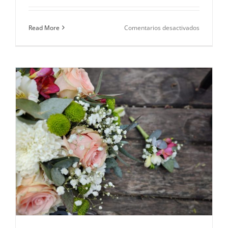
en
Read More
Comentarios desactivados
Mirto:
La
flor
de
las
bodas
reales.