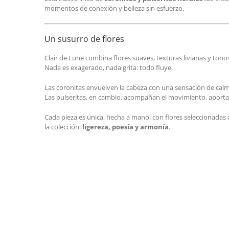
Esta nueva línea de
coronitas y pulseritas florales
fue crea
momentos de conexión y belleza sin esfuerzo.
Un susurro de flores
Clair de Lune combina flores suaves, texturas livianas y tonos
Nada es exagerado, nada grita: todo fluye.
Las coronitas envuelven la cabeza con una sensación de calm
Las pulseritas, en cambio, acompañan el movimiento, aportan
Cada pieza es única, hecha a mano, con flores seleccionadas
la colección:
ligereza, poesía y armonía
.