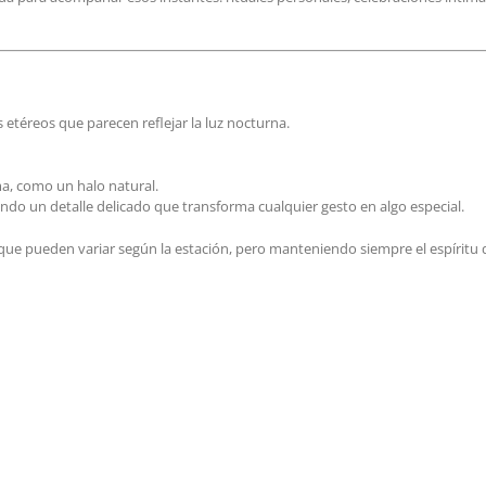
da para acompañar esos instantes: rituales personales, celebraciones íntima
 etéreos que parecen reflejar la luz nocturna.
a, como un halo natural.
do un detalle delicado que transforma cualquier gesto en algo especial.
 que pueden variar según la estación, pero manteniendo siempre el espíritu 