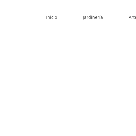
Skip
to
content
Inicio
Jardinería
Art
View
Larger
Image