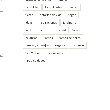
Día de la madre
Día de los Enamorados
s,
Ensayos cotidianos
familia
Festividad
Festividades
Fiestas
flores
historias de vida
hogar
Ideas
inspiraciones
jardineria
jardín
madre
Navidad
New
palabras
Ramos
ramos de flores
ramos y consejos
regalos
romance
San Valentín
suculentas
de
tips y cuidados