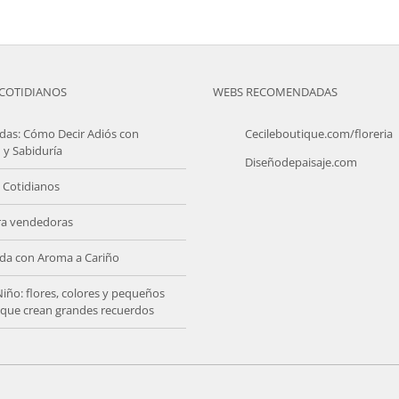
adición.
julio 29th, 2021
osto 3rd, 2021
COTIDIANOS
WEBS RECOMENDADAS
das: Cómo Decir Adiós con
Cecileboutique.com/floreria
 y Sabiduría
Diseñodepaisaje.com
 Cotidianos
ra vendedoras
da con Aroma a Cariño
Niño: flores, colores y pequeños
s que crean grandes recuerdos