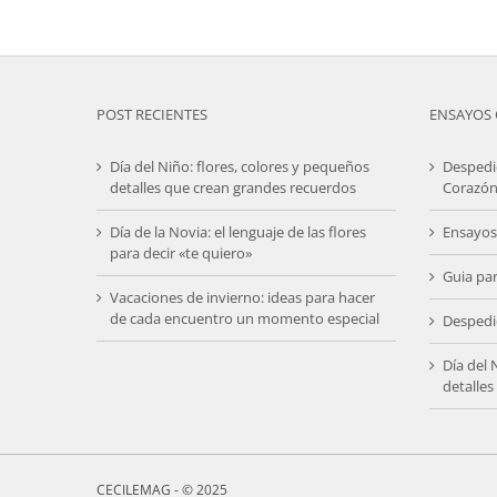
tr
agosto 24th, 2021
ag
POST RECIENTES
ENSAYOS 
Día del Niño: flores, colores y pequeños
Despedi
detalles que crean grandes recuerdos
Corazón
Día de la Novia: el lenguaje de las flores
Ensayos
para decir «te quiero»
Guia pa
Vacaciones de invierno: ideas para hacer
de cada encuentro un momento especial
Despedi
Día del 
detalle