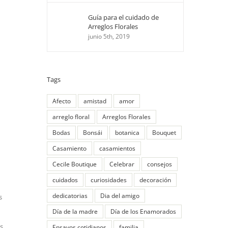
diciembre 2nd, 2020
Guía para el cuidado de
Arreglos Florales
junio 5th, 2019
Tags
Afecto
amistad
amor
arreglo floral
Arreglos Florales
Bodas
Bonsái
botanica
Bouquet
Casamiento
casamientos
Cecile Boutique
Celebrar
consejos
cuidados
curiosidades
decoración
dedicatorias
Dia del amigo
s