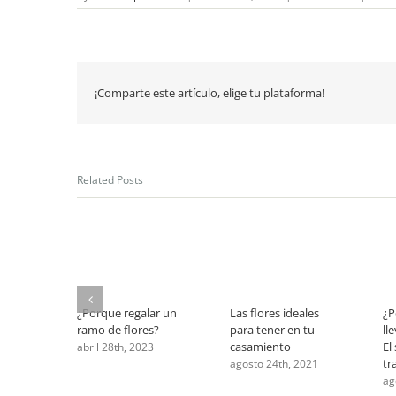
By
Guadalupe Fredes
|
enero 27th, 2026
|
Casamiento
|
Come
¡Comparte este artículo, elige tu plataforma!
Related Posts
¿Porque regalar un
Las flores ideales
¿P
ramo de flores?
para tener en tu
ll
casamiento
El
abril 28th, 2023