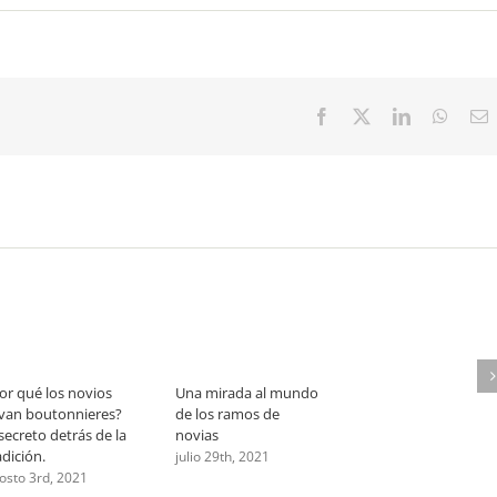
en
ntarios desactivados
Clair
de
Lune:
flores
que
abrazan
Facebook
X
LinkedIn
Whats
E
la
luz
de
la
luna
or qué los novios
Una mirada al mundo
evan boutonnieres?
de los ramos de
 secreto detrás de la
novias