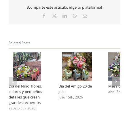
alrededor
¡Comparte este artículo, elige tu plataforma!
del
mundo
Facebook
X
LinkedIn
WhatsApp
Email
Related Posts
Día del Niño: flores,
Día del Amigo 20 de
Mesa de Pa
colores y pequeños
julio
abril 3rd, 20
detalles que crean
julio 15th, 2026
grandes recuerdos
agosto 5th, 2026