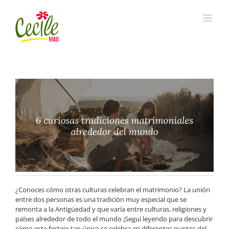
Skip
to
content
¿Conoces cómo otras culturas celebran el matrimonio? La unión
entre dos personas es una tradición muy especial que se
remonta a la Antigüedad y que varía entre culturas, religiones y
países alrededor de todo el mundo ¡Seguí leyendo para descubrir
cómo este festejo tan único se celebra en diferentes puntos del