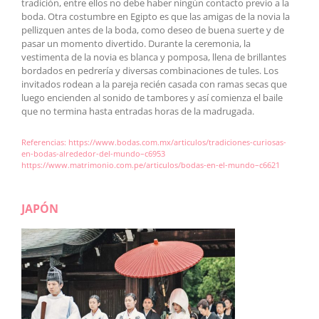
tradición, entre ellos no debe haber ningún contacto previo a la
boda. Otra costumbre en Egipto es que las amigas de la novia la
pellizquen antes de la boda, como deseo de buena suerte y de
pasar un momento divertido. Durante la ceremonia, la
vestimenta de la novia es blanca y pomposa, llena de brillantes
bordados en pedrería y diversas combinaciones de tules. Los
invitados rodean a la pareja recién casada con ramas secas que
luego encienden al sonido de tambores y así comienza el baile
que no termina hasta entradas horas de la madrugada.
Referencias:
https://www.bodas.com.mx/articulos/tradiciones-curiosas-
en-bodas-alrededor-del-mundo–c6953
https://www.matrimonio.com.pe/articulos/bodas-en-el-mundo–c6621
JAPÓN