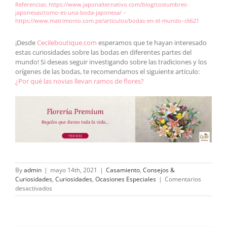
Referencias:
https://www.japonalternativo.com/blog/costumbres-
japonesas/como-es-una-boda-japonesa/ –
https://www.matrimonio.com.pe/articulos/bodas-en-el-mundo–c6621
¡Desde
Cecileboutique.com
esperamos que te hayan interesado
estas curiosidades sobre las bodas en diferentes partes del
mundo! Si deseas seguir investigando sobre las tradiciones y los
orígenes de las bodas, te recomendamos el siguiente artículo:
¿Por qué las novias llevan ramos de flores?
By
admin
|
mayo 14th, 2021
|
Casamiento
,
Consejos &
Curiosidades
,
Curiosidades
,
Ocasiones Especiales
|
Comentarios
en
desactivados
6
curiosas
tradiciones
matrimoniales