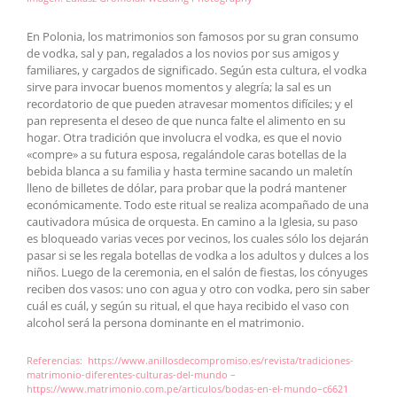
En Polonia, los matrimonios son famosos por su gran consumo
de vodka, sal y pan, regalados a los novios por sus amigos y
familiares, y cargados de significado. Según esta cultura, el vodka
sirve para invocar buenos momentos y alegría; la sal es un
recordatorio de que pueden atravesar momentos difíciles; y el
pan representa el deseo de que nunca falte el alimento en su
hogar. Otra tradición que involucra el vodka, es que el novio
«compre» a su futura esposa, regalándole caras botellas de la
bebida blanca a su familia y hasta termine sacando un maletín
lleno de billetes de dólar, para probar que la podrá mantener
económicamente. Todo este ritual se realiza acompañado de una
cautivadora música de orquesta. En camino a la Iglesia, su paso
es bloqueado varias veces por vecinos, los cuales sólo los dejarán
pasar si se les regala botellas de vodka a los adultos y dulces a los
niños. Luego de la ceremonia, en el salón de fiestas, los cónyuges
reciben dos vasos: uno con agua y otro con vodka, pero sin saber
cuál es cuál, y según su ritual, el que haya recibido el vaso con
alcohol será la persona dominante en el matrimonio.
Referencias:
https://www.anillosdecompromiso.es/revista/tradiciones-
matrimonio-diferentes-culturas-del-mundo –
https://www.matrimonio.com.pe/articulos/bodas-en-el-mundo–c6621