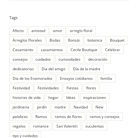
Tags
Afecto
amistad
amor
arreglo floral
Arreglos Florales
Bodas
Bonsái
botanica
Bouquet
Casamiento
casamientos
Cecile Boutique
Celebrar
consejos
cuidados
curiosidades
decoración
dedicatorias
Dia del amigo
Día de la madre
Día de los Enamorados
Ensayos cotidianos
familia
Festividad
Festividades
Fiestas
flores
historias de vida
hogar
Ideas
inspiraciones
jardineria
jardín
madre
Navidad
New
palabras
Ramos
ramos de flores
ramos y consejos
regalos
romance
San Valentín
suculentas
tips y cuidados