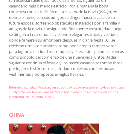
tan especial suele durar dos días enteros, siguiendo un
calendario más o menos estricto. Por la mañana la boda
comienza con la tradición del «rescate» de la novia (
výkup
), en
donde el novio con sus amigos se dirigen hacia la casa de su
futura esposa, sorteando obstáculos instalados por la familia y
amigos de la novia, consiguiendo finalmente «rescatarla». Luego
se dirigen a la ceremonia, vistiendo elegantes trajes y vestidos,
donde firmarán su amor para después iniciar la fiesta. Allí se
celebran otras costumbres, como por ejemplo romper vasos
para lograr la felicidad matrimonial y liberar dos palomas blancas
como símbolo del comienzo de una nueva vida juntos. Al día
siguiente continúa el festejo y los recién casados se toman fotos
por lugares históricos de la ciudad, cubiertos con hermosas
vestimentas y pomposos arreglos florales.
Referencias:
https://casateyveras.com/c-tipos-de-casamiento/bodas-rusas/
–
https://www.bodas.com.mx/articulos/tradiciones-curiosas-en-bodas-
alrededor-del-mundo–c6953
CHINA