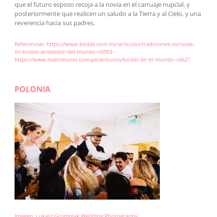
que el futuro esposo recoja a la novia en el carruaje nupcial, y
posteriormente que realicen un saludo a la Tierra y al Cielo, y una
reverencia hacia sus padres.
Referencias:
https://www.bodas.com.mx/articulos/tradiciones-curiosas-
en-bodas-alrededor-del-mundo–c6953 –
https://www.matrimonio.com.pe/articulos/bodas-en-el-mundo–c6621
POLONIA
Imagen:
Lukasz Gromolak Wedding Photography