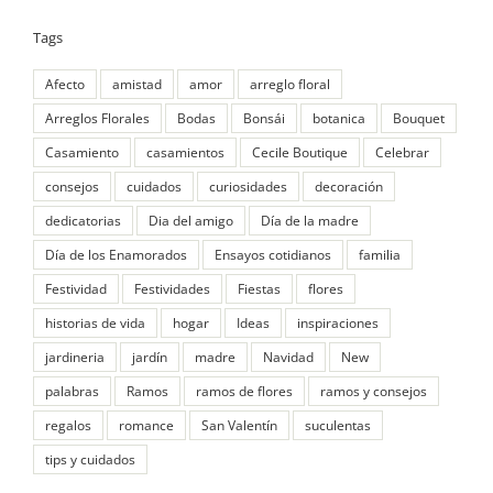
Tags
Afecto
amistad
amor
arreglo floral
Arreglos Florales
Bodas
Bonsái
botanica
Bouquet
Casamiento
casamientos
Cecile Boutique
Celebrar
consejos
cuidados
curiosidades
decoración
dedicatorias
Dia del amigo
Día de la madre
Día de los Enamorados
Ensayos cotidianos
familia
Festividad
Festividades
Fiestas
flores
historias de vida
hogar
Ideas
inspiraciones
jardineria
jardín
madre
Navidad
New
palabras
Ramos
ramos de flores
ramos y consejos
regalos
romance
San Valentín
suculentas
tips y cuidados