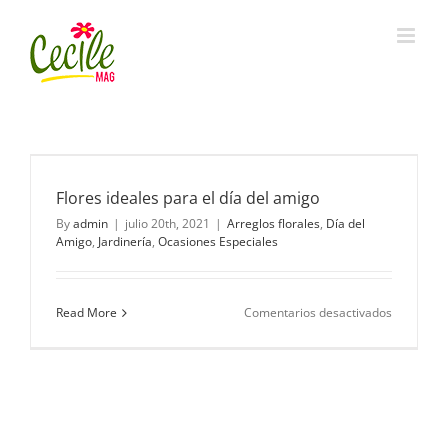
Skip
to
content
Flores ideales para el día del amigo
By
admin
|
julio 20th, 2021
|
Arreglos florales
,
Día del
Amigo
,
Jardinería
,
Ocasiones Especiales
en
Read More
Comentarios desactivados
Flores
ideales
para
el
día
del
amigo