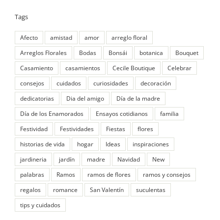
Tags
Afecto
amistad
amor
arreglo floral
Arreglos Florales
Bodas
Bonsái
botanica
Bouquet
Casamiento
casamientos
Cecile Boutique
Celebrar
consejos
cuidados
curiosidades
decoración
dedicatorias
Dia del amigo
Día de la madre
Día de los Enamorados
Ensayos cotidianos
familia
Festividad
Festividades
Fiestas
flores
historias de vida
hogar
Ideas
inspiraciones
jardineria
jardín
madre
Navidad
New
palabras
Ramos
ramos de flores
ramos y consejos
regalos
romance
San Valentín
suculentas
tips y cuidados