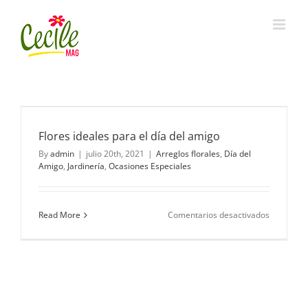
Skip
to
content
Flores ideales para el día del amigo
By
admin
|
julio 20th, 2021
|
Arreglos florales
,
Día del
Amigo
,
Jardinería
,
Ocasiones Especiales
en
Read More
Comentarios desactivados
Flores
ideales
para
el
día
del
amigo