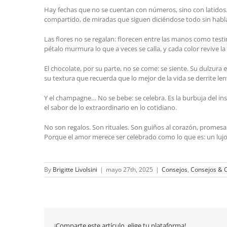
Hay fechas que no se cuentan con números, sino con latidos. 
compartido, de miradas que siguen diciéndose todo sin habla
Las flores no se regalan: florecen entre las manos como test
pétalo murmura lo que a veces se calla, y cada color revive 
El chocolate, por su parte, no se come: se siente. Su dulzu
su textura que recuerda que lo mejor de la vida se derrite len
Y el champagne… No se bebe: se celebra. Es la burbuja del i
el sabor de lo extraordinario en lo cotidiano.
No son regalos. Son rituales. Son guiños al corazón, promes
Porque el amor merece ser celebrado como lo que es: un lujo, 
By
Brigitte Livolsini
|
mayo 27th, 2025
|
Consejos
,
Consejos & 
¡Comparte este artículo, elige tu plataforma!