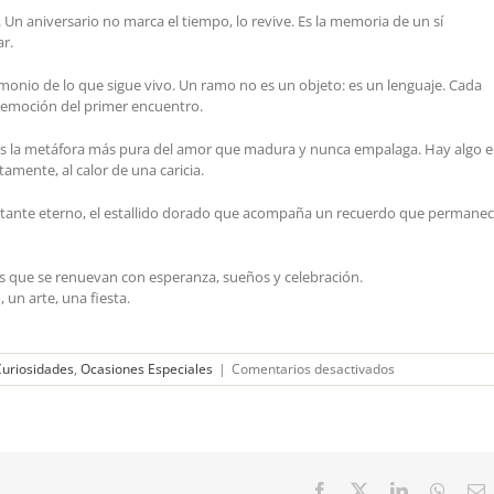
Un aniversario no marca el tiempo, lo revive. Es la memoria de un sí
r.
imonio de lo que sigue vivo. Un ramo no es un objeto: es un lenguaje. Cada
la emoción del primer encuentro.
ra es la metáfora más pura del amor que madura y nunca empalaga. Hay algo 
tamente, al calor de una caricia.
nstante eterno, el estallido dorado que acompaña un recuerdo que permanec
as que se renuevan con esperanza, sueños y celebración.
un arte, una fiesta.
en
Curiosidades
,
Ocasiones Especiales
|
Comentarios desactivados
El
arte
de
regalar
en
un
Facebook
X
LinkedIn
Whats
E