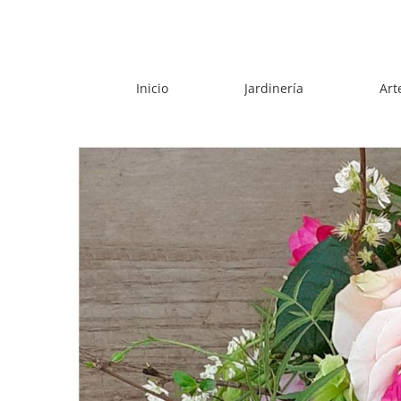
Skip
to
content
Inicio
Jardinería
Art
View
Larger
Image