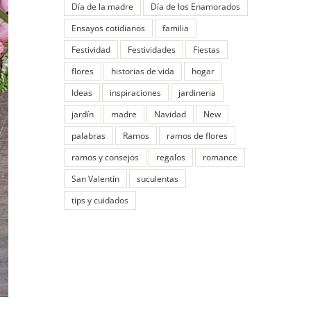
Día de la madre
Día de los Enamorados
Ensayos cotidianos
familia
Festividad
Festividades
Fiestas
flores
historias de vida
hogar
Ideas
inspiraciones
jardineria
jardín
madre
Navidad
New
palabras
Ramos
ramos de flores
ramos y consejos
regalos
romance
San Valentín
suculentas
tips y cuidados