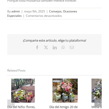
Porque toda mudanza también merece florecer.
By
admin
|
mayo 9th, 2025
|
Consejos
,
Ocasiones
en
Especiales
|
Comentarios desactivados
¿Por
qué
regalar
flores
en
¡Comparte este artículo, elige tu plataforma!
una
mudanza?
Facebook
X
LinkedIn
WhatsApp
Email
Related Posts
Día del Niño: flores,
Día del Amigo 20 de
Mesa de Pa