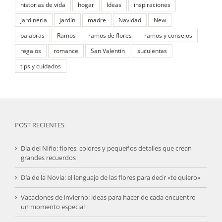
historias de vida
hogar
Ideas
inspiraciones
jardineria
jardín
madre
Navidad
New
palabras
Ramos
ramos de flores
ramos y consejos
regalos
romance
San Valentín
suculentas
tips y cuidados
POST RECIENTES
Día del Niño: flores, colores y pequeños detalles que crean
grandes recuerdos
Día de la Novia: el lenguaje de las flores para decir «te quiero»
Vacaciones de invierno: ideas para hacer de cada encuentro
un momento especial