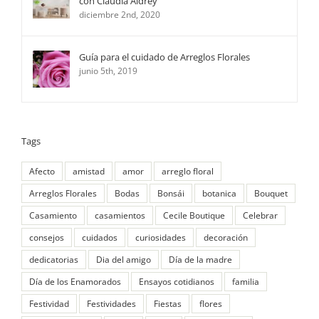
con Claudia Aldrey
diciembre 2nd, 2020
Guía para el cuidado de Arreglos Florales
junio 5th, 2019
Tags
Afecto
amistad
amor
arreglo floral
Arreglos Florales
Bodas
Bonsái
botanica
Bouquet
Casamiento
casamientos
Cecile Boutique
Celebrar
consejos
cuidados
curiosidades
decoración
dedicatorias
Dia del amigo
Día de la madre
Día de los Enamorados
Ensayos cotidianos
familia
Festividad
Festividades
Fiestas
flores