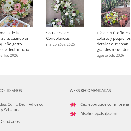
mana de la
Secuencia de
Día del Niño: flores,
lzura: cuando un
Condolencias
colores y pequeños
queño gesto
detalles que crean
marzo 26th, 2026
ede decir mucho
grandes recuerdos
lio 1st, 2026
agosto 5th, 2026
COTIDIANOS
WEBS RECOMENDADAS
das: Cómo Decir Adiós con
Cecileboutique.com/floreria
 y Sabiduría
Diseñodepaisaje.com
 Cotidianos