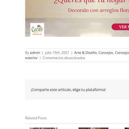
By
admin
|
julio 19th, 2021
|
Arte & Diseño
,
Consejos
,
Consejos
en
exterior
|
Comentarios desactivados
Armonizá
tu
hogar
con
un
jardín
¡Comparte este artículo, elige tu plataforma!
ordenado
Related Posts