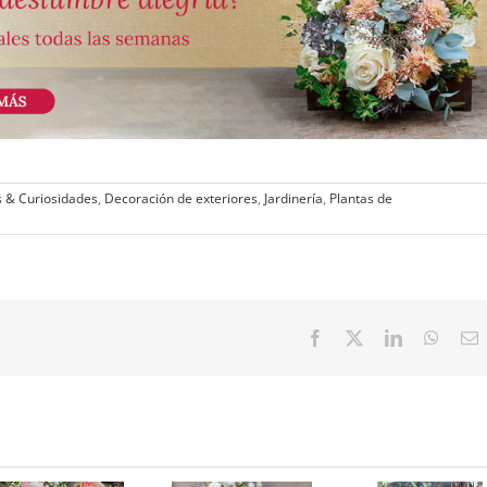
 & Curiosidades
,
Decoración de exteriores
,
Jardinería
,
Plantas de
Facebook
X
LinkedIn
Whats
E