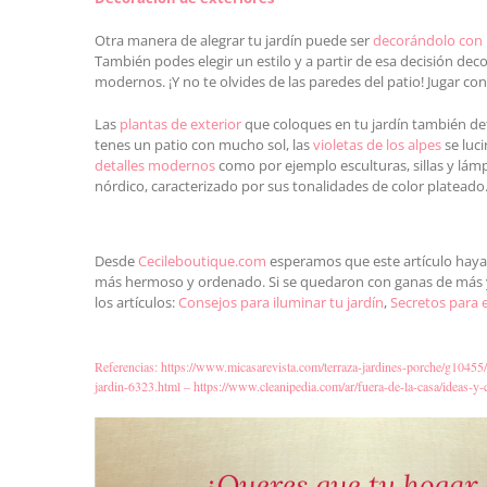
Otra manera de alegrar tu jardín puede ser
decorándolo con 
También podes elegir un estilo y a partir de esa decisión de
modernos. ¡Y no te olvides de las paredes del patio! Jugar c
Las
plantas de exterior
que coloques en tu jardín también dete
tenes un patio con mucho sol, las
violetas de los alpes
se luc
detalles modernos
como por ejemplo esculturas, sillas y lám
nórdico, caracterizado por sus tonalidades de color plateado
Desde
Cecileboutique.com
esperamos que este artículo haya s
más hermoso y ordenado. Si se quedaron con ganas de más y
los artículos:
Consejos para iluminar tu jardín
,
Secretos para e
Referencias:
https://www.micasarevista.com/terraza-jardines-porche/g10455
jardin-6323.html –
https://www.cleanipedia.com/ar/fuera-de-la-casa/ideas-y