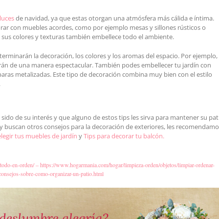
luces
de navidad, ya que estas otorgan una atmósfera más cálida e íntima.
corar con muebles acordes, como por ejemplo mesas y sillones rústicos o
on sus colores y texturas también embellece todo el ambiente.
rminarán la decoración, los colores y los aromas del espacio. Por ejemplo, 
irán de una manera espectacular. También podes embellecer tu jardín con
paras metalizadas. Este tipo de decoración combina muy bien con el estilo
.
ido de su interés y que alguno de estos tips les sirva para mantener su pat
 buscan otros consejos para la decoración de exteriores, les recomendamo
legir tus muebles de jardín
y
Tips para decorar tu balcón
.
/todo-en-orden/ –
https://www.hogarmania.com/hogar/limpieza-orden/objetos/limpiar-ordenar-
-consejos-sobre-como-organizar-un-patio.html