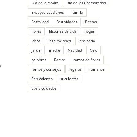
Día de la madre
Día de los Enamorados
Ensayos cotidianos
familia
Festividad
Festividades
Fiestas
flores
historias de vida
hogar
Ideas
inspiraciones
jardineria
jardín
madre
Navidad
New
palabras
Ramos
ramos de flores
e
ramos y consejos
regalos
romance
San Valentín
suculentas
tips y cuidados