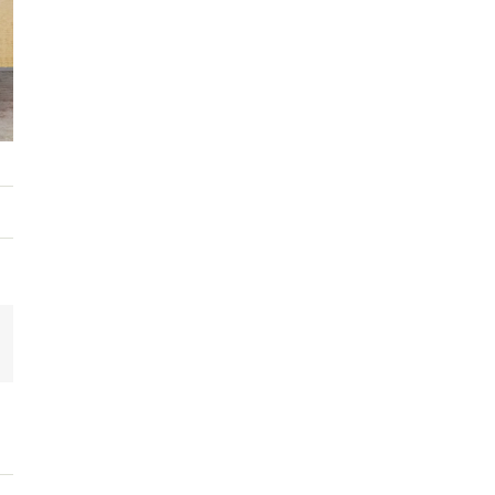
App
mail