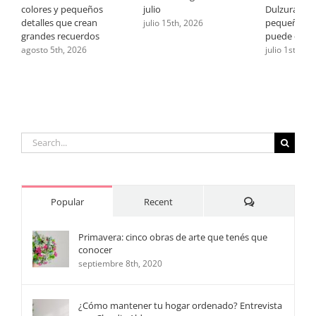
colores y pequeños
julio
Dulzura: cu
detalles que crean
pequeño ge
julio 15th, 2026
grandes recuerdos
puede deci
agosto 5th, 2026
julio 1st, 202
Search
for:
Comments
Popular
Recent
Primavera: cinco obras de arte que tenés que
conocer
septiembre 8th, 2020
¿Cómo mantener tu hogar ordenado? Entrevista