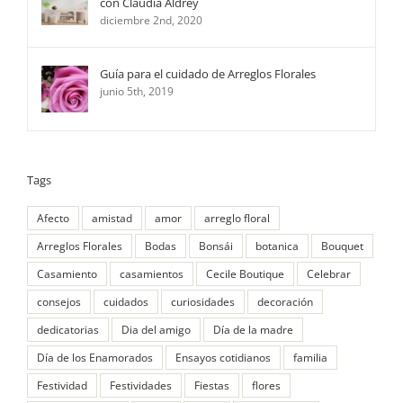
con Claudia Aldrey
diciembre 2nd, 2020
Guía para el cuidado de Arreglos Florales
junio 5th, 2019
Tags
Afecto
amistad
amor
arreglo floral
Arreglos Florales
Bodas
Bonsái
botanica
Bouquet
Casamiento
casamientos
Cecile Boutique
Celebrar
consejos
cuidados
curiosidades
decoración
dedicatorias
Dia del amigo
Día de la madre
Día de los Enamorados
Ensayos cotidianos
familia
Festividad
Festividades
Fiestas
flores