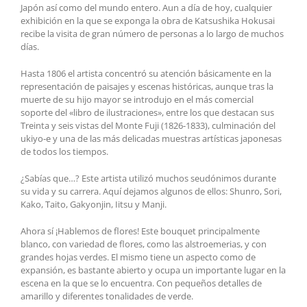
Japón así como del mundo entero. Aun a día de hoy, cualquier
exhibición en la que se exponga la obra de Katsushika Hokusai
recibe la visita de gran número de personas a lo largo de muchos
días.
Hasta 1806 el artista concentró su atención básicamente en la
representación de paisajes y escenas históricas, aunque tras la
muerte de su hijo mayor se introdujo en el más comercial
soporte del «libro de ilustraciones», entre los que destacan sus
Treinta y seis vistas del Monte Fuji (1826-1833), culminación del
ukiyo-e y una de las más delicadas muestras artísticas japonesas
de todos los tiempos.
¿Sabías que…? Este artista utilizó muchos seudónimos durante
su vida y su carrera. Aquí dejamos algunos de ellos: Shunro, Sori,
Kako, Taito, Gakyonjin, Iitsu y Manji.
Ahora sí ¡Hablemos de flores! Este bouquet principalmente
blanco, con variedad de flores, como las alstroemerias, y con
grandes hojas verdes. El mismo tiene un aspecto como de
expansión, es bastante abierto y ocupa un importante lugar en la
escena en la que se lo encuentra. Con pequeños detalles de
amarillo y diferentes tonalidades de verde.