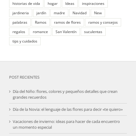
historias de vida
hogar
Ideas
inspiraciones
jardineria
jardín
madre
Navidad
New
palabras
Ramos
ramos de flores
ramos y consejos
regalos
romance
San Valentín
suculentas
tips y cuidados
POST RECIENTES
Día del Niño: flores, colores y pequeños detalles que crean
grandes recuerdos
Día de la Novia: el lenguaje de las flores para decir «te quiero»
Vacaciones de invierno: ideas para hacer de cada encuentro
un momento especial