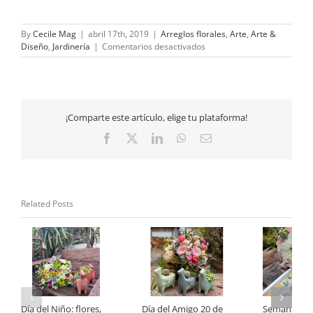
By
Cecile Mag
|
abril 17th, 2019
|
Arreglos florales
,
Arte
,
Arte &
en
Diseño
,
Jardinería
|
Comentarios desactivados
Detalle
oriental
–
pintura
paisajista
¡Comparte este artículo, elige tu plataforma!
Facebook
X
LinkedIn
WhatsApp
Email
Related Posts
Día del Niño: flores,
Día del Amigo 20 de
Semana de 