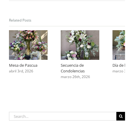
tus
condolencias
Related Posts
Mesa de Pascua
Secuencia de
Día de la Mu
Condolencias
abril 3rd, 2026
marzo 3rd, 
marzo 26th, 2026
Search
for: