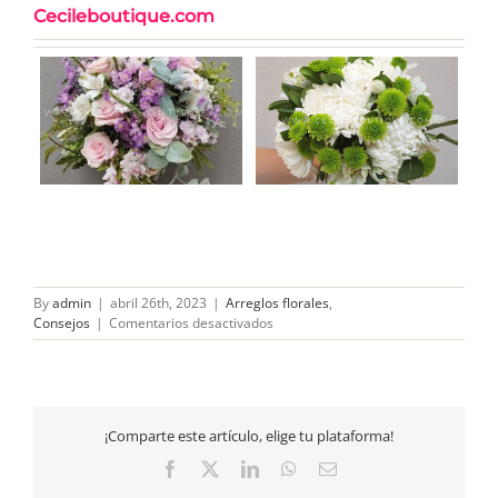
Cecileboutique.com
By
admin
|
abril 26th, 2023
|
Arreglos florales
,
en
Consejos
|
Comentarios desactivados
Primavera
Blanca
–
Un
tributo
¡Comparte este artículo, elige tu plataforma!
floral
para
Facebook
X
LinkedIn
WhatsApp
Email
expresar