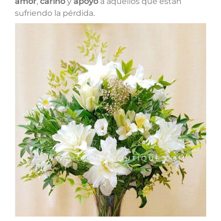
amor
,
cariño
y
apoyo
a aquellos que están
sufriendo la pérdida.