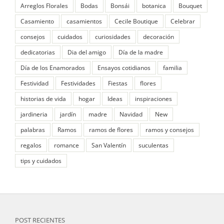
Arreglos Florales
Bodas
Bonsái
botanica
Bouquet
Casamiento
casamientos
Cecile Boutique
Celebrar
consejos
cuidados
curiosidades
decoración
dedicatorias
Dia del amigo
Día de la madre
Día de los Enamorados
Ensayos cotidianos
familia
Festividad
Festividades
Fiestas
flores
historias de vida
hogar
Ideas
inspiraciones
jardineria
jardín
madre
Navidad
New
palabras
Ramos
ramos de flores
ramos y consejos
regalos
romance
San Valentín
suculentas
tips y cuidados
POST RECIENTES