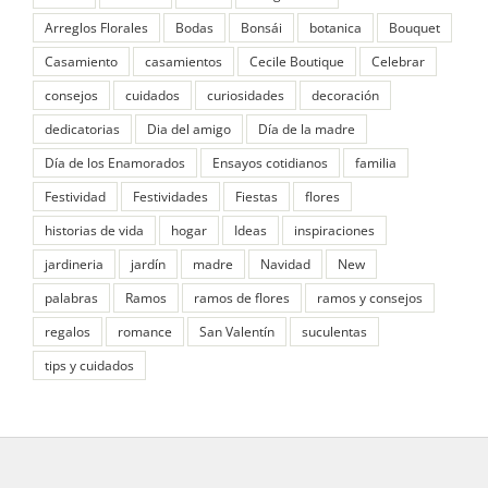
Arreglos Florales
Bodas
Bonsái
botanica
Bouquet
Casamiento
casamientos
Cecile Boutique
Celebrar
consejos
cuidados
curiosidades
decoración
dedicatorias
Dia del amigo
Día de la madre
Día de los Enamorados
Ensayos cotidianos
familia
Festividad
Festividades
Fiestas
flores
historias de vida
hogar
Ideas
inspiraciones
jardineria
jardín
madre
Navidad
New
palabras
Ramos
ramos de flores
ramos y consejos
regalos
romance
San Valentín
suculentas
tips y cuidados