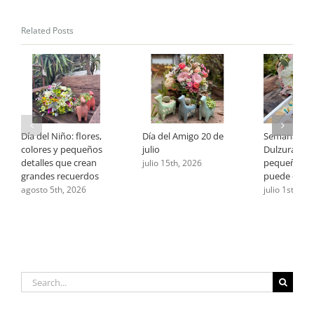
Related Posts
Día del Niño: flores,
Día del Amigo 20 de
Semana de 
colores y pequeños
julio
Dulzura: cu
detalles que crean
pequeño ge
julio 15th, 2026
grandes recuerdos
puede deci
agosto 5th, 2026
julio 1st, 202
Search
for: