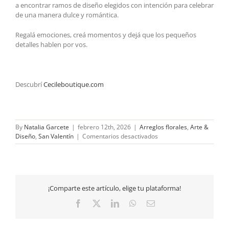
a encontrar ramos de diseño elegidos con intención para celebrar
de una manera dulce y romántica.
Regalá emociones, creá momentos y dejá que los pequeños
detalles hablen por vos.
Descubrí
Cecileboutique.com
By
Natalia Garcete
|
febrero 12th, 2026
|
Arreglos florales
,
Arte &
en
Diseño
,
San Valentín
|
Comentarios desactivados
San
Valentín
dulce
y
romántico
¡Comparte este artículo, elige tu plataforma!
Facebook
X
LinkedIn
WhatsApp
Email