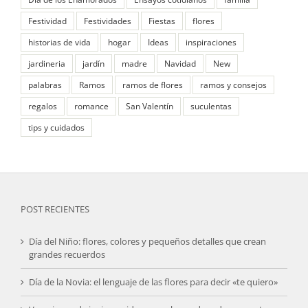
Festividad
Festividades
Fiestas
flores
historias de vida
hogar
Ideas
inspiraciones
jardineria
jardín
madre
Navidad
New
palabras
Ramos
ramos de flores
ramos y consejos
regalos
romance
San Valentín
suculentas
tips y cuidados
POST RECIENTES
Día del Niño: flores, colores y pequeños detalles que crean
grandes recuerdos
Día de la Novia: el lenguaje de las flores para decir «te quiero»