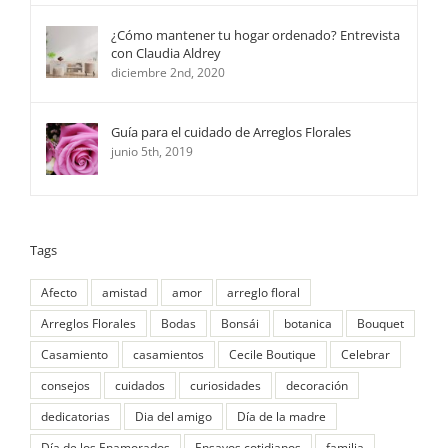
¿Cómo mantener tu hogar ordenado? Entrevista
con Claudia Aldrey
diciembre 2nd, 2020
Guía para el cuidado de Arreglos Florales
junio 5th, 2019
Tags
Afecto
amistad
amor
arreglo floral
Arreglos Florales
Bodas
Bonsái
botanica
Bouquet
Casamiento
casamientos
Cecile Boutique
Celebrar
consejos
cuidados
curiosidades
decoración
dedicatorias
Dia del amigo
Día de la madre
Día de los Enamorados
Ensayos cotidianos
familia