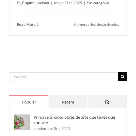
By
Brigitte Livolsini
|
mayo 21st, 2025
|
Sin categoría
en
Read More
Comentarios desactivados
La
delicadez
de
las
Peonías
Search
for:
Comments
Popular
Recent
Primavera: cinco obras de arte que tenés que
conocer
septiembre 8th, 2020