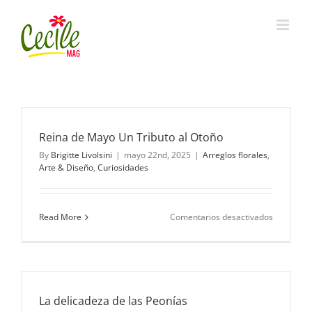
Skip
to
content
Reina de Mayo Un Tributo al Otoño
By
Brigitte Livolsini
|
mayo 22nd, 2025
|
Arreglos florales
,
Arte & Diseño
,
Curiosidades
en
Read More
Comentarios desactivados
Reina
de
Mayo
Un
Tributo
al
La delicadeza de las Peonías
Otoño