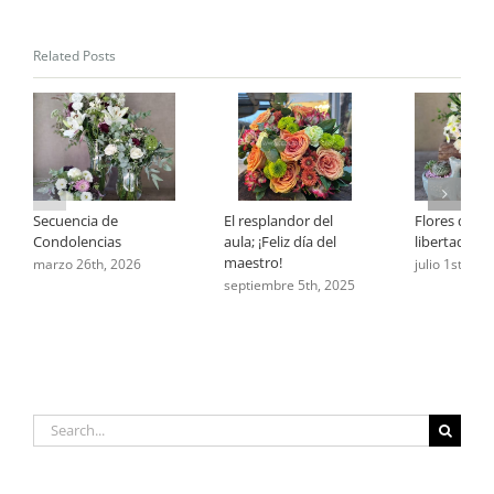
respira
eternidad.
Related Posts
Secuencia de
El resplandor del
Flores que 
Condolencias
aula; ¡Feliz día del
libertad
maestro!
marzo 26th, 2026
julio 1st, 202
septiembre 5th, 2025
Search
for: