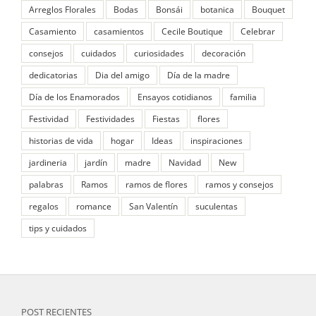
Arreglos Florales
Bodas
Bonsái
botanica
Bouquet
Casamiento
casamientos
Cecile Boutique
Celebrar
consejos
cuidados
curiosidades
decoración
dedicatorias
Dia del amigo
Día de la madre
Día de los Enamorados
Ensayos cotidianos
familia
Festividad
Festividades
Fiestas
flores
historias de vida
hogar
Ideas
inspiraciones
jardineria
jardín
madre
Navidad
New
palabras
Ramos
ramos de flores
ramos y consejos
regalos
romance
San Valentín
suculentas
tips y cuidados
POST RECIENTES