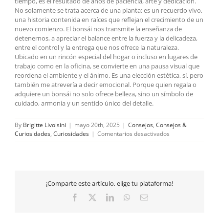
tiempo, es el resultado de años de paciencia, arte y dedicación.
No solamente se trata acerca de una planta: es un recuerdo vivo,
una historia contenida en raíces que reflejan el crecimiento de un
nuevo comienzo. El bonsái nos transmite la enseñanza de
detenernos, a apreciar el balance entre la fuerza y la delicadeza,
entre el control y la entrega que nos ofrece la naturaleza.
Ubicado en un rincón especial del hogar o incluso en lugares de
trabajo como en la oficina, se convierte en una pausa visual que
reordena el ambiente y el ánimo. Es una elección estética, sí, pero
también me atrevería a decir emocional. Porque quien regala o
adquiere un bonsái no solo ofrece belleza, sino un símbolo de
cuidado, armonía y un sentido único del detalle.
By
Brigitte Livolsini
|
mayo 20th, 2025
|
Consejos
,
Consejos &
en
Curiosidades
,
Curiosidades
|
Comentarios desactivados
El
arte
quieto
del
bonsái:
¡Comparte este artículo, elige tu plataforma!
una
escultura
Facebook
X
LinkedIn
WhatsApp
Email
viva
que