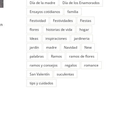
Día de la madre
Día de los Enamorados
Ensayos cotidianos
familia
Festividad
Festividades
Fiestas
an
flores
historias de vida
hogar
Ideas
inspiraciones
jardineria
jardín
madre
Navidad
New
palabras
Ramos
ramos de flores
ramos y consejos
regalos
romance
San Valentín
suculentas
tips y cuidados