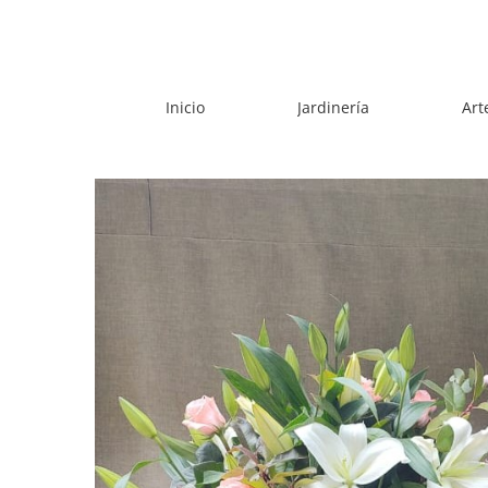
Skip
to
content
Inicio
Jardinería
Art
View
Larger
Image