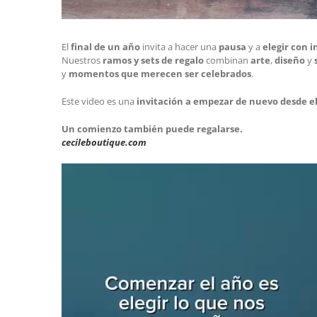
El
final de un año
invita a hacer una
pausa
y a
elegir con 
Nuestros
ramos y sets de regalo
combinan
arte
,
diseño
y
y
momentos que merecen ser celebrados
.
Este video es una
invitación a empezar de nuevo desde el
Un comienzo también puede regalarse.
cecileboutique.com
Reproductor
de
vídeo