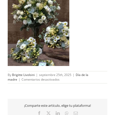
By
Brigitte Livolsini
|
septiembre 25th, 2025
|
Día de la
en
madre
|
Comentarios desactivados
Amor
Incondicional:
El
Regalo
del
¡Comparte este artículo, elige tu plataforma!
Amor
Facebook
X
LinkedIn
WhatsApp
Email