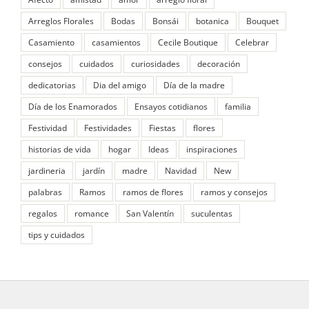
Arreglos Florales
Bodas
Bonsái
botanica
Bouquet
Casamiento
casamientos
Cecile Boutique
Celebrar
consejos
cuidados
curiosidades
decoración
dedicatorias
Dia del amigo
Día de la madre
Día de los Enamorados
Ensayos cotidianos
familia
Festividad
Festividades
Fiestas
flores
historias de vida
hogar
Ideas
inspiraciones
jardineria
jardín
madre
Navidad
New
palabras
Ramos
ramos de flores
ramos y consejos
regalos
romance
San Valentín
suculentas
tips y cuidados