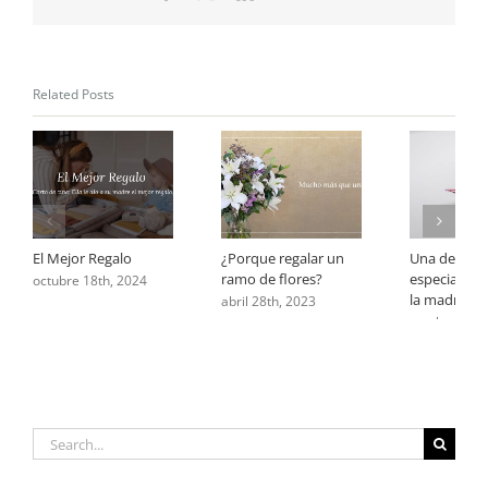
Related Posts
El Mejor Regalo
¿Porque regalar un
Una dedicat
ramo de flores?
especial par
octubre 18th, 2024
la madre
abril 28th, 2023
octubre 13th
Search
for: