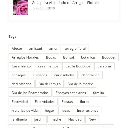
Guía para el cuidado de Arreglos Florales
junio 5th, 2019
Tags
Afecto
amistad
amor
arreglo floral
Arreglos Florales
Bodas
Bonsái
botanica
Bouquet
Casamiento
casamientos
Cecile Boutique
Celebrar
consejos
cuidados
curiosidades
decoración
dedicatorias
Dia del amigo
Día de la madre
Día de los Enamorados
Ensayos cotidianos
familia
Festividad
Festividades
Fiestas
flores
historias de vida
hogar
Ideas
inspiraciones
jardineria
jardín
madre
Navidad
New
palabras
Ramos
ramos de flores
ramos y consejos