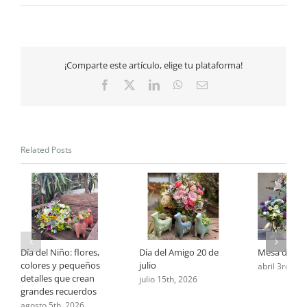
Una
dedicatoria
especial
para
el
¡Comparte este artículo, elige tu plataforma!
día
de
Facebook
X
LinkedIn
WhatsApp
Email
la
madre
Related Posts
Día del Niño: flores,
Día del Amigo 20 de
Mesa de Pa
colores y pequeños
julio
abril 3rd, 20
detalles que crean
julio 15th, 2026
grandes recuerdos
agosto 5th, 2026