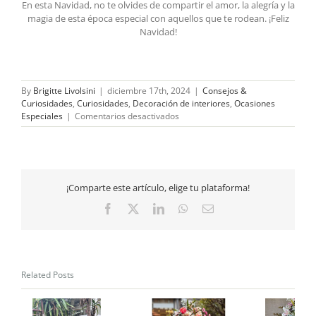
En esta Navidad, no te olvides de compartir el amor, la alegría y la
magia de esta época especial con aquellos que te rodean. ¡Feliz
Navidad!
By
Brigitte Livolsini
|
diciembre 17th, 2024
|
Consejos &
Curiosidades
,
Curiosidades
,
Decoración de interiores
,
Ocasiones
en
Especiales
|
Comentarios desactivados
Ideas
para
Navidad
¡Comparte este artículo, elige tu plataforma!
Facebook
X
LinkedIn
WhatsApp
Email
Related Posts