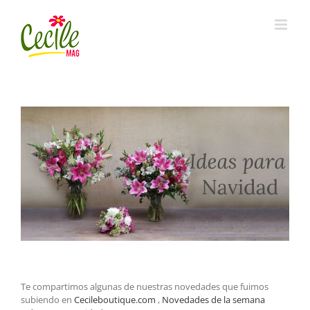
Skip
to
content
View
Larger
Image
Te compartimos algunas de nuestras novedades que fuimos
subiendo en
Cecileboutique.com
,
Novedades de la semana