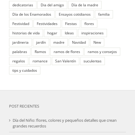
dedicatorias
Dia del amigo
Día de la madre
Día de los Enamorados
Ensayos cotidianos
familia
Festividad
Festividades
Fiestas
flores
historias de vida
hogar
Ideas
inspiraciones
jardineria
jardín
madre
Navidad
New
palabras
Ramos
ramos de flores
ramos y consejos
regalos
romance
San Valentín
suculentas
tips y cuidados
POST RECIENTES
Día del Niño: flores, colores y pequeños detalles que crean
grandes recuerdos