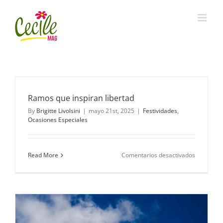
Skip
to
content
Ramos que inspiran libertad
By
Brigitte Livolsini
|
mayo 21st, 2025
|
Festividades
,
Ocasiones Especiales
en
Read More
Comentarios desactivados
Ramos
que
inspiran
libertad