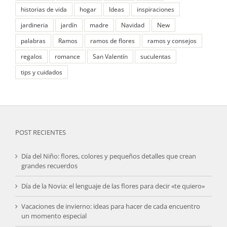
historias de vida
hogar
Ideas
inspiraciones
jardineria
jardín
madre
Navidad
New
palabras
Ramos
ramos de flores
ramos y consejos
regalos
romance
San Valentín
suculentas
tips y cuidados
POST RECIENTES
Día del Niño: flores, colores y pequeños detalles que crean
grandes recuerdos
Día de la Novia: el lenguaje de las flores para decir «te quiero»
Vacaciones de invierno: ideas para hacer de cada encuentro
un momento especial