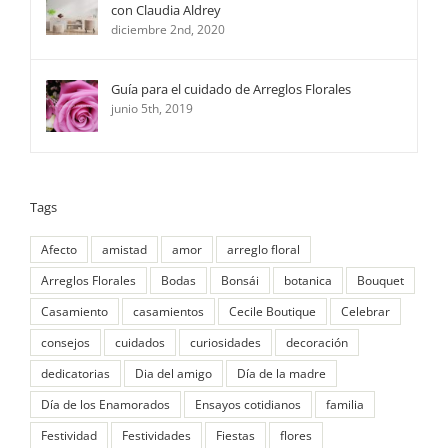
con Claudia Aldrey
diciembre 2nd, 2020
Guía para el cuidado de Arreglos Florales
junio 5th, 2019
Tags
Afecto
amistad
amor
arreglo floral
Arreglos Florales
Bodas
Bonsái
botanica
Bouquet
Casamiento
casamientos
Cecile Boutique
Celebrar
consejos
cuidados
curiosidades
decoración
dedicatorias
Dia del amigo
Día de la madre
Día de los Enamorados
Ensayos cotidianos
familia
Festividad
Festividades
Fiestas
flores