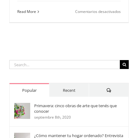
en
Read More
Comentarios desactivados
El
día
de
la
patria
encerrado
¿Festejam
Search
for:
Comments
Popular
Recent
Primavera: cinco obras de arte que tenés que
conocer
septiembre 8th, 2020
¿Cómo mantener tu hogar ordenado? Entrevista