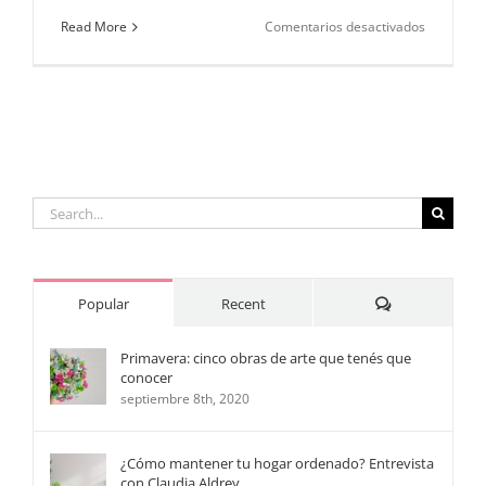
en
Read More
Comentarios desactivados
Guía
para
celebrar
un
cumpleañ
Segunda
Parte
Search
for:
Comments
Popular
Recent
Primavera: cinco obras de arte que tenés que
conocer
septiembre 8th, 2020
¿Cómo mantener tu hogar ordenado? Entrevista
con Claudia Aldrey