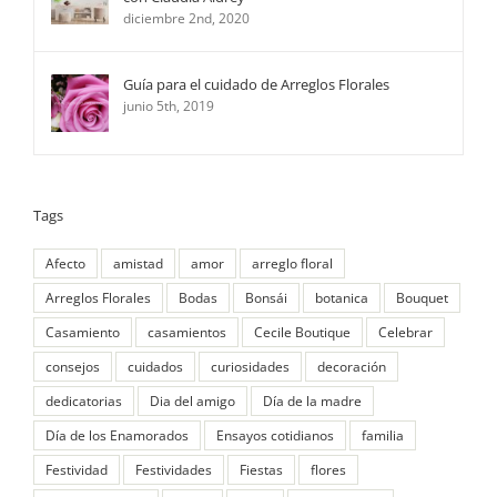
diciembre 2nd, 2020
Guía para el cuidado de Arreglos Florales
junio 5th, 2019
Tags
Afecto
amistad
amor
arreglo floral
Arreglos Florales
Bodas
Bonsái
botanica
Bouquet
Casamiento
casamientos
Cecile Boutique
Celebrar
consejos
cuidados
curiosidades
decoración
dedicatorias
Dia del amigo
Día de la madre
Día de los Enamorados
Ensayos cotidianos
familia
Festividad
Festividades
Fiestas
flores