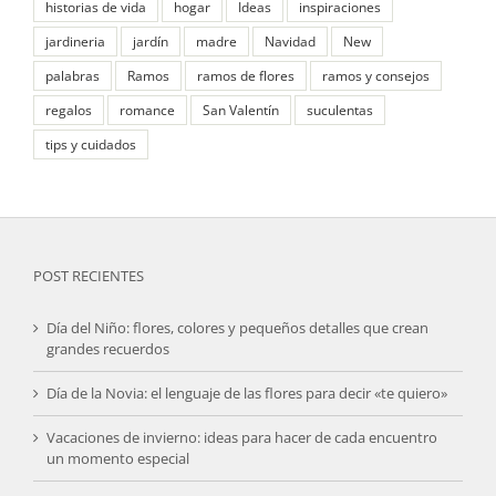
historias de vida
hogar
Ideas
inspiraciones
jardineria
jardín
madre
Navidad
New
palabras
Ramos
ramos de flores
ramos y consejos
regalos
romance
San Valentín
suculentas
tips y cuidados
POST RECIENTES
Día del Niño: flores, colores y pequeños detalles que crean
grandes recuerdos
Día de la Novia: el lenguaje de las flores para decir «te quiero»
Vacaciones de invierno: ideas para hacer de cada encuentro
un momento especial