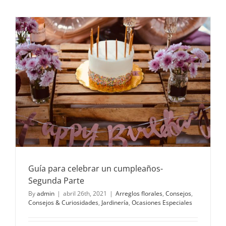
el
día
de
las
madres:
Una
Celebraci
que
Cruza
Fronteras
Guía para celebrar un cumpleaños-
Segunda Parte
By
admin
|
abril 26th, 2021
|
Arreglos florales
,
Consejos
,
Consejos & Curiosidades
,
Jardinería
,
Ocasiones Especiales