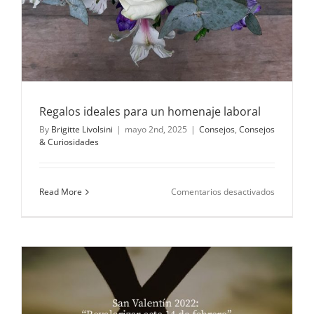
Regalos ideales para un homenaje laboral
By
Brigitte Livolsini
|
mayo 2nd, 2025
|
Consejos
,
Consejos
& Curiosidades
en
Read More
Comentarios desactivados
Regalos
ideales
para
un
homenaje
laboral