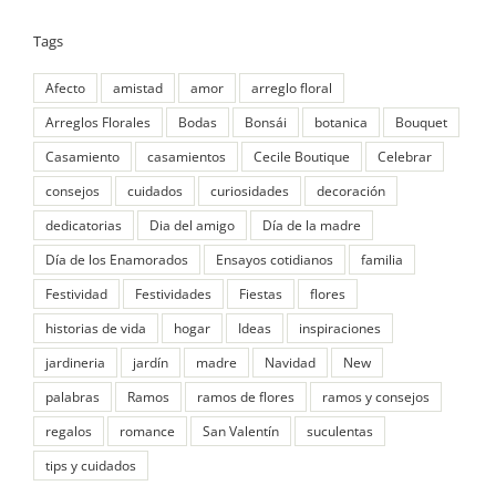
Tags
Afecto
amistad
amor
arreglo floral
Arreglos Florales
Bodas
Bonsái
botanica
Bouquet
Casamiento
casamientos
Cecile Boutique
Celebrar
consejos
cuidados
curiosidades
decoración
dedicatorias
Dia del amigo
Día de la madre
Día de los Enamorados
Ensayos cotidianos
familia
Festividad
Festividades
Fiestas
flores
historias de vida
hogar
Ideas
inspiraciones
jardineria
jardín
madre
Navidad
New
palabras
Ramos
ramos de flores
ramos y consejos
regalos
romance
San Valentín
suculentas
tips y cuidados