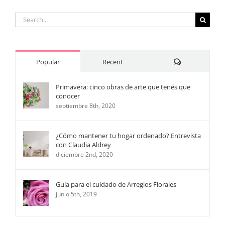
sus
intereses
Search
for:
Comments
Popular
Recent
Primavera: cinco obras de arte que tenés que
conocer
septiembre 8th, 2020
¿Cómo mantener tu hogar ordenado? Entrevista
con Claudia Aldrey
diciembre 2nd, 2020
Guía para el cuidado de Arreglos Florales
junio 5th, 2019