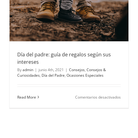
Día del padre: guía de regalos según sus
intereses
By
admin
|
junio 4th, 2021
|
Consejos
,
Consejos &
Curiosidades
,
Día del Padre
,
Ocasiones Especiales
en
Read More
Comentarios desactivados
Día
del
padre:
guía
de
regalos
según