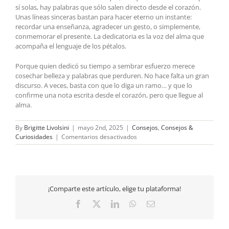
sí solas, hay palabras que sólo salen directo desde el corazón.
Unas líneas sinceras bastan para hacer eterno un instante:
recordar una enseñanza, agradecer un gesto, o simplemente,
conmemorar el presente. La dedicatoria es la voz del alma que
acompaña el lenguaje de los pétalos.
Porque quien dedicó su tiempo a sembrar esfuerzo merece
cosechar belleza y palabras que perduren. No hace falta un gran
discurso. A veces, basta con que lo diga un ramo… y que lo
confirme una nota escrita desde el corazón, pero que llegue al
alma.
By
Brigitte Livolsini
|
mayo 2nd, 2025
|
Consejos
,
Consejos &
en
Curiosidades
|
Comentarios desactivados
Regalos
ideales
para
un
homenaje
¡Comparte este artículo, elige tu plataforma!
laboral
Facebook
X
LinkedIn
WhatsApp
Email