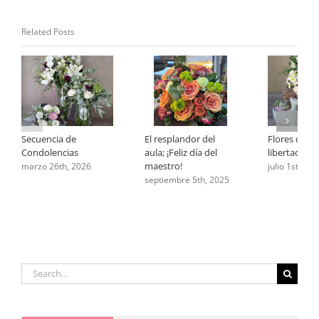
Related Posts
Secuencia de
El resplandor del
Flores que 
Condolencias
aula; ¡Feliz día del
libertad
maestro!
marzo 26th, 2026
julio 1st, 202
septiembre 5th, 2025
Search
for: