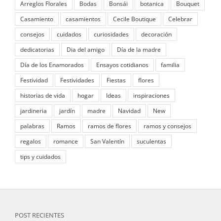
Arreglos Florales
Bodas
Bonsái
botanica
Bouquet
Casamiento
casamientos
Cecile Boutique
Celebrar
consejos
cuidados
curiosidades
decoración
dedicatorias
Dia del amigo
Día de la madre
Día de los Enamorados
Ensayos cotidianos
familia
Festividad
Festividades
Fiestas
flores
historias de vida
hogar
Ideas
inspiraciones
jardineria
jardín
madre
Navidad
New
palabras
Ramos
ramos de flores
ramos y consejos
regalos
romance
San Valentín
suculentas
tips y cuidados
POST RECIENTES