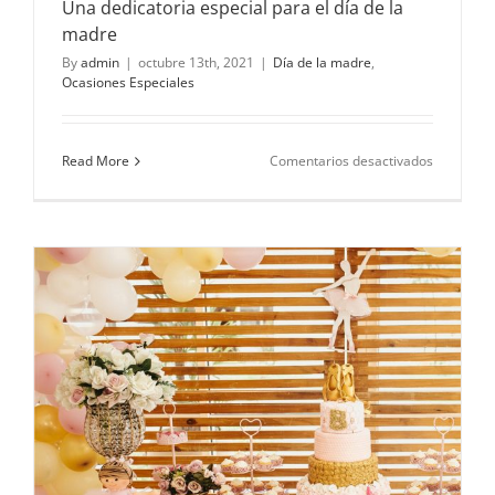
Una dedicatoria especial para el día de la
madre
By
admin
|
octubre 13th, 2021
|
Día de la madre
,
Ocasiones Especiales
en
Read More
Comentarios desactivados
Una
dedicator
especial
para
el
día
de
la
madre