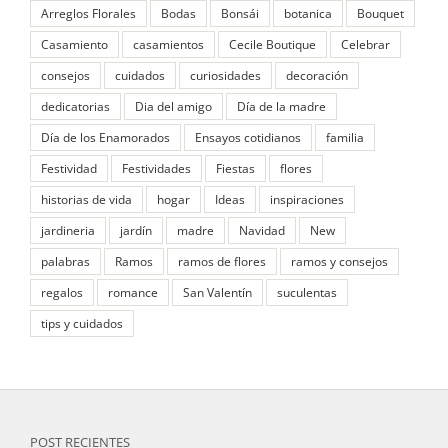
Arreglos Florales
Bodas
Bonsái
botanica
Bouquet
Casamiento
casamientos
Cecile Boutique
Celebrar
consejos
cuidados
curiosidades
decoración
dedicatorias
Dia del amigo
Día de la madre
Día de los Enamorados
Ensayos cotidianos
familia
Festividad
Festividades
Fiestas
flores
historias de vida
hogar
Ideas
inspiraciones
jardineria
jardín
madre
Navidad
New
palabras
Ramos
ramos de flores
ramos y consejos
regalos
romance
San Valentín
suculentas
tips y cuidados
POST RECIENTES