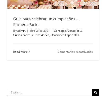
Guía para celebrar un cumpleaños –
Primera Parte
By
admin
|
abril 21st, 2021
|
Consejos
,
Consejos &
Curiosidades
,
Curiosidades
,
Ocasiones Especiales
en
Read More
Comentarios desactivados
Guía
para
celebrar
un
cumpleañ
–
Primera
Parte
Search
for: