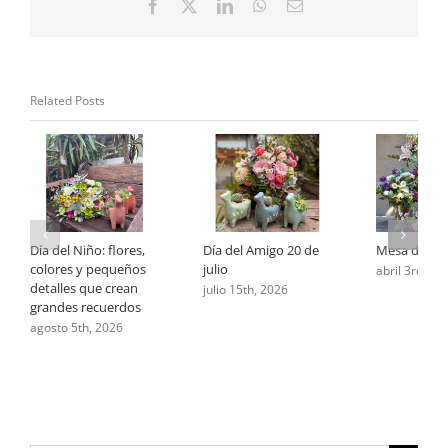
Primera
Facebook
X
LinkedIn
WhatsApp
Email
Parte
Related Posts
Día del Niño: flores,
Día del Amigo 20 de
Mesa de Pa
colores y pequeños
julio
abril 3rd, 20
detalles que crean
julio 15th, 2026
grandes recuerdos
agosto 5th, 2026