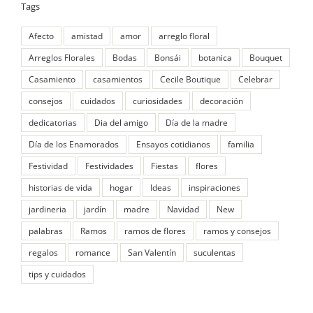
Tags
Afecto
amistad
amor
arreglo floral
Arreglos Florales
Bodas
Bonsái
botanica
Bouquet
Casamiento
casamientos
Cecile Boutique
Celebrar
consejos
cuidados
curiosidades
decoración
dedicatorias
Dia del amigo
Día de la madre
Día de los Enamorados
Ensayos cotidianos
familia
Festividad
Festividades
Fiestas
flores
historias de vida
hogar
Ideas
inspiraciones
jardineria
jardín
madre
Navidad
New
palabras
Ramos
ramos de flores
ramos y consejos
regalos
romance
San Valentín
suculentas
tips y cuidados