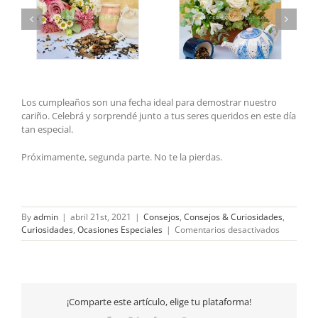
Los cumpleaños son una fecha ideal para demostrar nuestro
cariño. Celebrá y sorprendé junto a tus seres queridos en este día
tan especial.
Próximamente, segunda parte. No te la pierdas.
By
admin
|
abril 21st, 2021
|
Consejos
,
Consejos & Curiosidades
,
en
Curiosidades
,
Ocasiones Especiales
|
Comentarios desactivados
Guía
para
celebrar
un
cumpleañ
¡Comparte este artículo, elige tu plataforma!
–