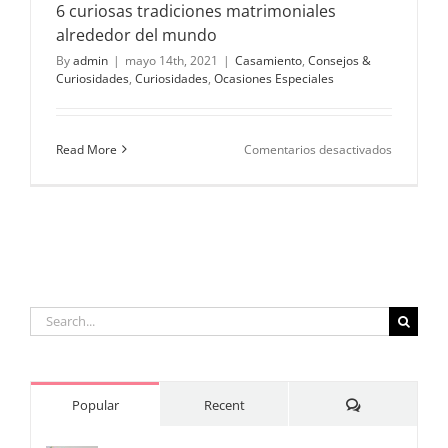
6 curiosas tradiciones matrimoniales
alrededor del mundo
By
admin
|
mayo 14th, 2021
|
Casamiento
,
Consejos &
Curiosidades
,
Curiosidades
,
Ocasiones Especiales
en
Read More
Comentarios desactivados
6
curiosas
tradicione
matrimoni
alrededor
del
mundo
Search
for:
Comments
Popular
Recent