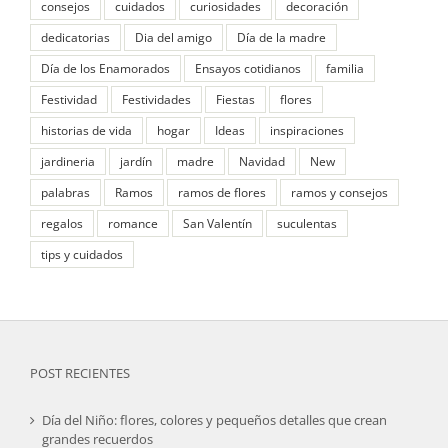
consejos
cuidados
curiosidades
decoración
dedicatorias
Dia del amigo
Día de la madre
Día de los Enamorados
Ensayos cotidianos
familia
Festividad
Festividades
Fiestas
flores
historias de vida
hogar
Ideas
inspiraciones
jardineria
jardín
madre
Navidad
New
palabras
Ramos
ramos de flores
ramos y consejos
regalos
romance
San Valentín
suculentas
tips y cuidados
POST RECIENTES
Día del Niño: flores, colores y pequeños detalles que crean
grandes recuerdos