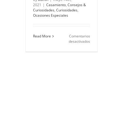
2021
|
Casamiento
,
Consejos &
Curiosidades
,
Curiosidades
,
Ocasiones Especiales
Read More
Comentarios
en
desactivados
6
curiosas
tradiciones
matrimoniales
alrededor
del
mundo