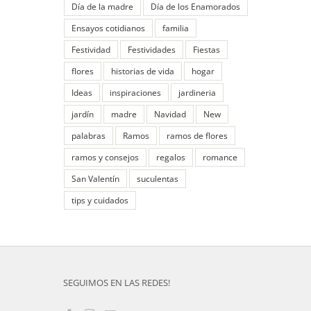
Día de la madre
Día de los Enamorados
Ensayos cotidianos
familia
Festividad
Festividades
Fiestas
flores
historias de vida
hogar
Ideas
inspiraciones
jardineria
jardín
madre
Navidad
New
palabras
Ramos
ramos de flores
ramos y consejos
regalos
romance
San Valentín
suculentas
tips y cuidados
SEGUIMOS EN LAS REDES!