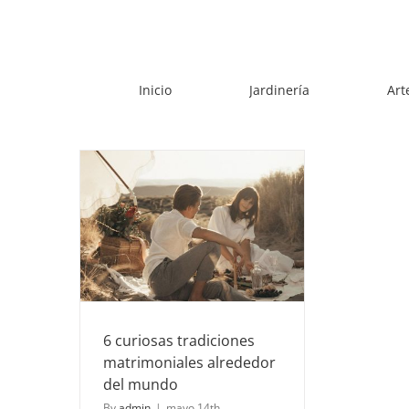
Skip
to
content
Inicio
Jardinería
Art
ciones
edor del
ejos &
sidades
iales
6 curiosas tradiciones
matrimoniales alrededor
del mundo
By
admin
|
mayo 14th,