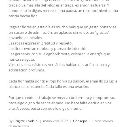
trabajo va más allá del reloj: es entrega, es amor, es fuerza. Y
aunque no lo digan, merecen una pausa, un reconocimiento, una
caricia hecha flor.
Regalar flores en este día es mucho más que un gesto bonito: es
un susurro de admiración, un aplauso sin ruido, un “gracias”
envuelto en pétalos.
Las rosas expresan gratitud y respeto.
Los lirios evocan nobleza y pureza de intención.
Las gerberas, con su alegría vibrante, celebran la energía que
nunca se agota.
Y los claveles, clásicos y versátiles, hablan de cariño sincero y
admiración profunda.
Cada flor habla por ti: el rojo honra su pasión, el amarillo su luz, el
blanco su constancia. Cada tallo es una ovación.
Porque cuando el trabajo se mezcla con ternura y compromiso,
nace algo digno de ser celebrado. No hace falta decirlo en voz
alta. A veces, basta con que lo diga un ramo.
By
Brigitte Livolsini
|
mayo 2nd, 2025
|
Consejos
|
Comentarios
en
desactivados