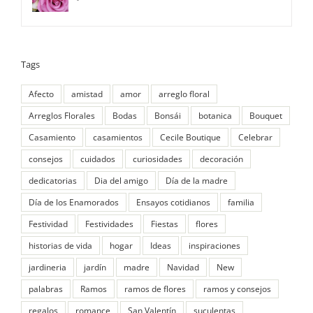
Tags
Afecto
amistad
amor
arreglo floral
Arreglos Florales
Bodas
Bonsái
botanica
Bouquet
Casamiento
casamientos
Cecile Boutique
Celebrar
consejos
cuidados
curiosidades
decoración
dedicatorias
Dia del amigo
Día de la madre
Día de los Enamorados
Ensayos cotidianos
familia
Festividad
Festividades
Fiestas
flores
historias de vida
hogar
Ideas
inspiraciones
jardineria
jardín
madre
Navidad
New
palabras
Ramos
ramos de flores
ramos y consejos
regalos
romance
San Valentín
suculentas