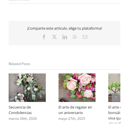
Flores
para
ellas:
un
homenaje
¡Comparte este artículo, elige tu plataforma!
ideal
en
Facebook
X
LinkedIn
WhatsApp
Email
el
Día
del
Trabajador
Related Posts
Secuencia de
El arte de regalar en
El arte quie
Condolencias
un aniversario
bonsái: una
viva que res
marzo 26th, 2026
mayo 27th, 2025
eternidad.