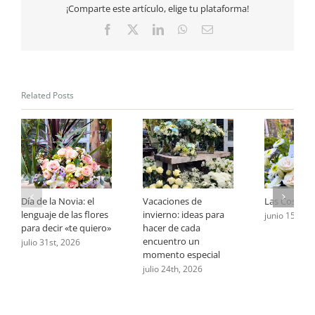
¡Comparte este artículo, elige tu plataforma!
celestes
y
Facebook
X
LinkedIn
WhatsApp
Email
blancos
Related Posts
Día de la Novia: el
Vacaciones de
Las Cosas D
lenguaje de las flores
invierno: ideas para
junio 15th, 
para decir «te quiero»
hacer de cada
encuentro un
julio 31st, 2026
momento especial
julio 24th, 2026