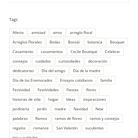
Tags
Afecto
amistad
amor
arreglo floral
Arreglos Florales
Bodas
Bonsái
botanica
Bouquet
Casamiento
casamientos
Cecile Boutique
Celebrar
consejos
cuidados
curiosidades
decoración
dedicatorias
Dia del amigo
Día de la madre
Día de los Enamorados
Ensayos cotidianos
familia
Festividad
Festividades
Fiestas
flores
historias de vida
hogar
Ideas
inspiraciones
jardineria
jardín
madre
Navidad
New
palabras
Ramos
ramos de flores
ramos y consejos
regalos
romance
San Valentín
suculentas
tips y cuidados