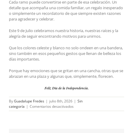
Cada ramo puede convertirse en parte de esa celebración. Un
detalle que acompaña una comida familiar, un regalo inesperado
o simplemente un recordatorio de que siempre existen razones
para agradecer y celebrar.
Este 9 de Julio celebramos nuestra historia, nuestras raíces y la
alegría de seguir encontrando motivos para unirnos.
Que los colores celeste y blanco no solo ondeen en una bandera,
sino también en esos pequeños gestos que llenan de belleza los
días importantes.
Porque hay emociones que se gritan en una cancha, otras que se
abrazan en una plaza y algunas que, simplemente, florecen.
Feliz Día de la Independencia.
By
Guadalupe Fredes
|
julio 8th, 2026
|
Sin
en
categoría
|
Comentarios desactivados
Un
país
que
florece
entre