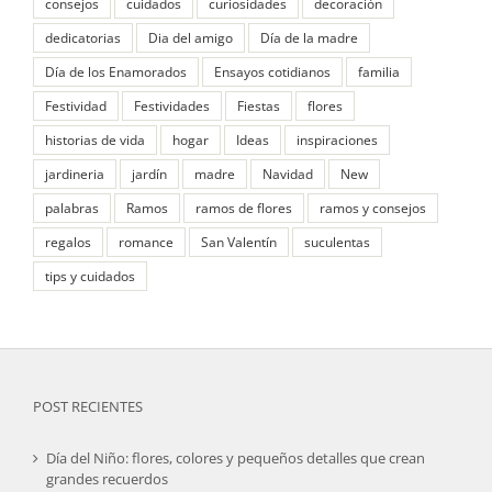
consejos
cuidados
curiosidades
decoración
dedicatorias
Dia del amigo
Día de la madre
Día de los Enamorados
Ensayos cotidianos
familia
Festividad
Festividades
Fiestas
flores
historias de vida
hogar
Ideas
inspiraciones
jardineria
jardín
madre
Navidad
New
palabras
Ramos
ramos de flores
ramos y consejos
regalos
romance
San Valentín
suculentas
tips y cuidados
POST RECIENTES
Día del Niño: flores, colores y pequeños detalles que crean
grandes recuerdos