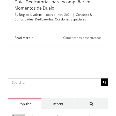
Guía: Dedicatorias para Acompañar en
Momentos de Duelo
By
Brigitte Livolsini
|
marzo 14th, 2024
|
Consejos &
Curiosidades
,
Dedicatorias
,
Ocasiones Especiales
en
Read More
Comentarios desactivados
Guía:
Dedicator
para
Acompañ
en
Momento
de
Duelo
Search
for:
Comments
Popular
Recent