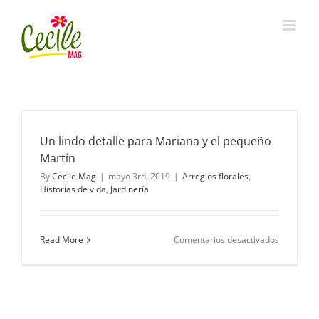
Skip
to
content
Un lindo detalle para Mariana y el pequeño
Martín
By
Cecile Mag
|
mayo 3rd, 2019
|
Arreglos florales
,
Historias de vida
,
Jardinería
en
Read More
Comentarios desactivados
Un
lindo
detalle
para
Mariana
y