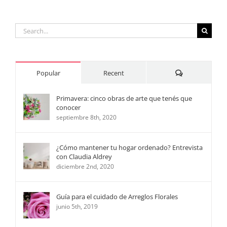
el
pequeño
Martín
Search
for:
Comments
Popular
Recent
Primavera: cinco obras de arte que tenés que
conocer
septiembre 8th, 2020
¿Cómo mantener tu hogar ordenado? Entrevista
con Claudia Aldrey
diciembre 2nd, 2020
Guía para el cuidado de Arreglos Florales
junio 5th, 2019