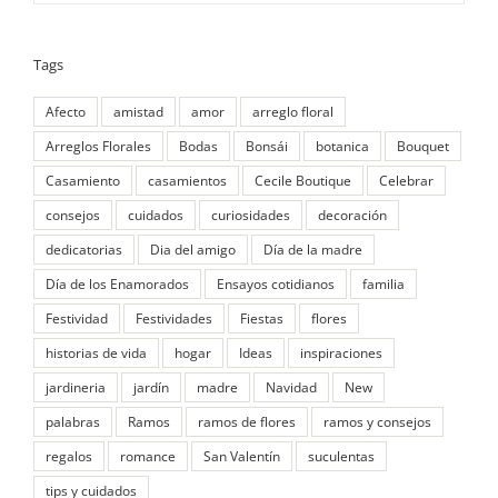
Tags
Afecto
amistad
amor
arreglo floral
Arreglos Florales
Bodas
Bonsái
botanica
Bouquet
Casamiento
casamientos
Cecile Boutique
Celebrar
consejos
cuidados
curiosidades
decoración
dedicatorias
Dia del amigo
Día de la madre
Día de los Enamorados
Ensayos cotidianos
familia
Festividad
Festividades
Fiestas
flores
historias de vida
hogar
Ideas
inspiraciones
jardineria
jardín
madre
Navidad
New
palabras
Ramos
ramos de flores
ramos y consejos
regalos
romance
San Valentín
suculentas
tips y cuidados