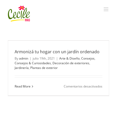
Skip
to
content
Armonizá tu hogar con un jardín ordenado
By
admin
|
julio 19th, 2021
|
Arte & Diseño
,
Consejos
,
Consejos & Curiosidades
,
Decoración de exteriores
,
Jardinería
,
Plantas de exterior
en
Read More
Comentarios desactivados
Armonizá
tu
hogar
con
un
jardín