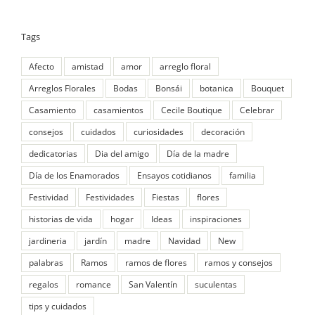
Tags
Afecto
amistad
amor
arreglo floral
Arreglos Florales
Bodas
Bonsái
botanica
Bouquet
Casamiento
casamientos
Cecile Boutique
Celebrar
consejos
cuidados
curiosidades
decoración
dedicatorias
Dia del amigo
Día de la madre
Día de los Enamorados
Ensayos cotidianos
familia
Festividad
Festividades
Fiestas
flores
historias de vida
hogar
Ideas
inspiraciones
jardineria
jardín
madre
Navidad
New
palabras
Ramos
ramos de flores
ramos y consejos
regalos
romance
San Valentín
suculentas
tips y cuidados