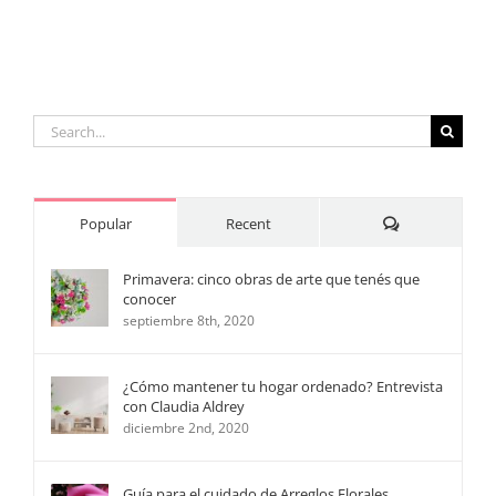
un
homenaje
laboral
Search
for:
Comments
Popular
Recent
Primavera: cinco obras de arte que tenés que
conocer
septiembre 8th, 2020
¿Cómo mantener tu hogar ordenado? Entrevista
con Claudia Aldrey
diciembre 2nd, 2020
Guía para el cuidado de Arreglos Florales