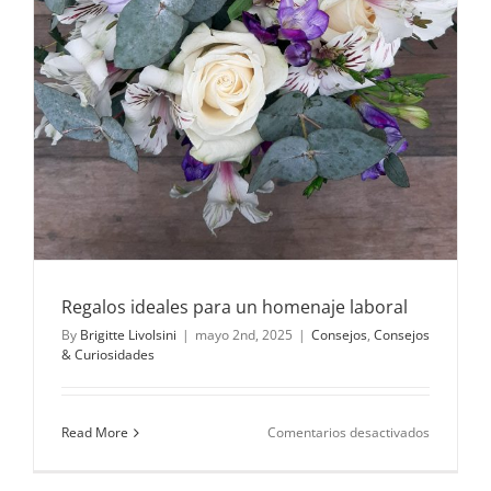
Regalos ideales para un homenaje laboral
By
Brigitte Livolsini
|
mayo 2nd, 2025
|
Consejos
,
Consejos
& Curiosidades
en
Read More
Comentarios desactivados
Regalos
ideales
para