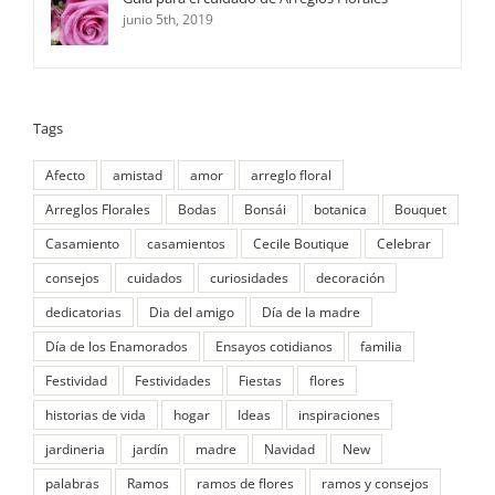
junio 5th, 2019
Tags
Afecto
amistad
amor
arreglo floral
Arreglos Florales
Bodas
Bonsái
botanica
Bouquet
Casamiento
casamientos
Cecile Boutique
Celebrar
consejos
cuidados
curiosidades
decoración
dedicatorias
Dia del amigo
Día de la madre
Día de los Enamorados
Ensayos cotidianos
familia
Festividad
Festividades
Fiestas
flores
historias de vida
hogar
Ideas
inspiraciones
jardineria
jardín
madre
Navidad
New
palabras
Ramos
ramos de flores
ramos y consejos